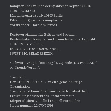
Kämpfer und Freunde der Spanischen Republik 1936–
1939 e. V. (KFSR)
Magdalenenstraße 19, 10365 Berlin
E-Mail: info@spanienkaempfer.de
Vorsitzender: Harald Wittstock
Kontoverbindung für Beitrag und Spenden:
Kontoinhaber: Kämpfer und Freunde der Spa, Republik
1936 - 1939 e.V. (KFSR)
IBAN: DE31 100500001653528911
SWIFT-BIC: BELADEBEXXX
Stichwort: „Mitgliedsbeitrag“ o. „Spende ¡NO PASARÁN!“
o. „Spende Verein“.
Spenden:
Der KFSR 1936-1939 e. V. ist eine gemeinnützige
Organisation.
Spenden sind beim Finanzamt steuerlich absetzbar.
Freistellungsbescheid des Finanzamtes für
Körperschaften I, Berlin ist aktuell vorhanden
Steuernummer 27/670/54593.