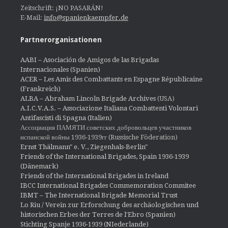
Zeitschrift: ¡NO PASARÁN!
E-Mail:
info@spanienkaempfer.de
Partnerorganisationen
AABI – Asociación de Amigos de las Brigadas
Internacionales (Spanien)
ACER – Les Amis des Combattants en Espagne Républicaine
(Frankreich)
ALBA – Abraham Lincoln Brigade Archives
(USA)
A.I.C.V.A.S. – Associazione Italiana Combattenti Volontari
Antifascisti di Spagna (Italien)
Ассоциация ПАМЯТИ советских добровольцев участников
испанской войны 1936-1939гг (Russische Föderation)
Ernst Thälmann" e. V., Ziegenhals-Berlin"
Friends of the International Brigades, Spain 1936-1939
(Dänemark)
Friends of the International Brigades in Ireland
IBCC International Brigades Commemoration Commitee
IBMT – The International Brigade Memorial Trust
Lo Riu / Verein zur Erforschung des archäologischen und
historischen Erbes der Terres de l'Ebro (Spanien)
Stichting Spanje 1936-1939 (NIederlande)