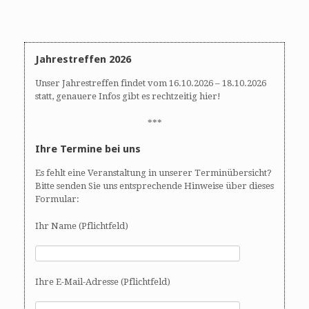
i
g
a
t
Jahrestreffen 2026
i
o
Unser Jahrestreffen findet vom 16.10.2026 – 18.10.2026
n
statt, genauere Infos gibt es rechtzeitig hier!
***
Ihre Termine bei uns
Es fehlt eine Veranstaltung in unserer Terminübersicht?
Bitte senden Sie uns entsprechende Hinweise über dieses
Formular:
Ihr Name (Pflichtfeld)
Ihre E-Mail-Adresse (Pflichtfeld)