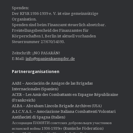
Spenden:
Der KFSR 1936-1939 e. V. ist eine gemeinnützige
Organisation.
Spenden sind beim Finanzamt steuerlich absetzbar.
Freistellungsbescheid des Finanzamtes für
Körperschaften I, Berlin ist aktuell vorhanden
Steuernummer 27/670/54593.
Zeitschrift: ¡NO PASARÁN!
E-Mail:
info@spanienkaempfer.de
Partnerorganisationen
AABI – Asociación de Amigos de las Brigadas
Internacionales (Spanien)
ACER – Les Amis des Combattants en Espagne Républicaine
(Frankreich)
ALBA – Abraham Lincoln Brigade Archives
(USA)
A.I.C.V.A.S. – Associazione Italiana Combattenti Volontari
Antifascisti di Spagna (Italien)
Ассоциация ПАМЯТИ советских добровольцев участников
испанской войны 1936-1939гг (Russische Föderation)