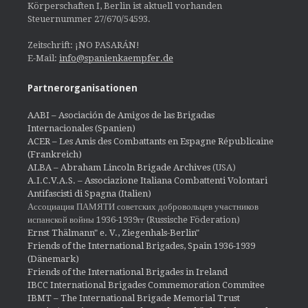
Körperschaften I, Berlin ist aktuell vorhanden
Steuernummer 27/670/54593.
Zeitschrift: ¡NO PASARÁN!
E-Mail:
info@spanienkaempfer.de
Partnerorganisationen
AABI – Asociación de Amigos de las Brigadas
Internacionales (Spanien)
ACER – Les Amis des Combattants en Espagne Républicaine
(Frankreich)
ALBA – Abraham Lincoln Brigade Archives
(USA)
A.I.C.V.A.S. – Associazione Italiana Combattenti Volontari
Antifascisti di Spagna (Italien)
Ассоциация ПАМЯТИ советских добровольцев участников
испанской войны 1936-1939гг (Russische Föderation)
Ernst Thälmann" e. V., Ziegenhals-Berlin"
Friends of the International Brigades, Spain 1936-1939
(Dänemark)
Friends of the International Brigades in Ireland
IBCC International Brigades Commemoration Commitee
IBMT – The International Brigade Memorial Trust