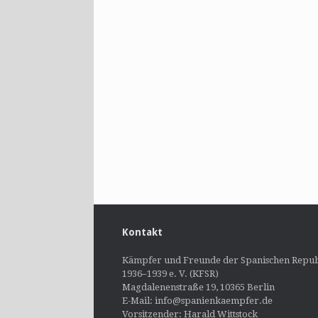
Kontakt
Kämpfer und Freunde der Spanischen Repub
1936–1939 e. V. (KFSR)
Magdalenenstraße 19, 10365 Berlin
E-Mail: info@spanienkaempfer.de
Vorsitzender: Harald Wittstock