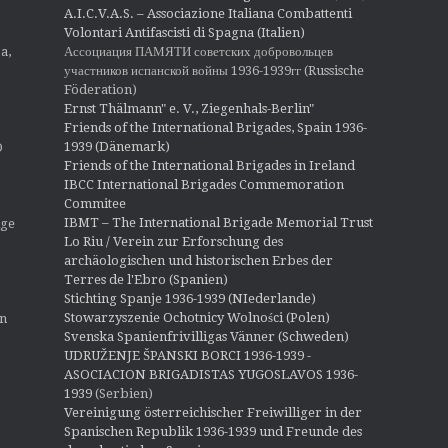
A.I.C.V.A.S. – Associazione Italiana Combattenti
Volontari Antifascisti di Spagna (Italien)
Ассоциация ПАМЯТИ советских добровольцев
a,
участников испанской войны 1936-1939гг (Russische
Föderation)
Ernst Thälmann" e. V., Ziegenhals-Berlin"
Friends of the International Brigades, Spain 1936-
1939 (Dänemark)
O
Friends of the International Brigades in Ireland
IBCC International Brigades Commemoration
Commitee
IBMT – The International Brigade Memorial Trust
ige
Lo Riu / Verein zur Erforschung des
archäologischen und historischen Erbes der
Terres de l'Ebro (Spanien)
Stichting Spanje 1936-1939 (NIederlande)
Stowarzyszenie Ochotnicy Wolności (Polen)
en
Svenska Spanienfrivilligas Vänner (Schweden)
UDRUŽENJE ŠPANSKI BORCI 1936-1939 -
ASOCIACION BRIGADISTAS YUGOSLAVOS 1936-
1939
(Serbien)
Vereinigung österreichischer Freiwilliger in der
Spanischen Republik 1936-1939 und Freunde des