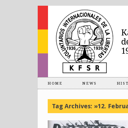
HOME
NEWS
HIS
Tag Archives:
»12. Febru