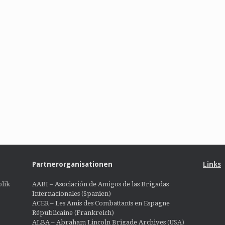
Partnerorganisationen
Links
lik
AABI – Asociación de Amigos de las Brigadas
Internacionales (Spanien)
ACER – Les Amis des Combattants en Espagne
Républicaine (Frankreich)
ALBA – Abraham Lincoln Brigade Archives
(USA)