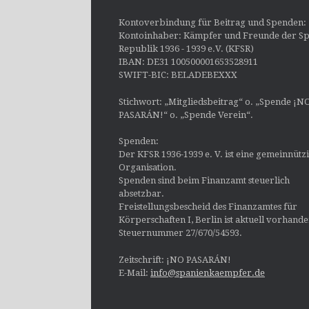
Kontoverbindung für Beitrag und Spenden:
Kontoinhaber: Kämpfer und Freunde der Sp
Republik 1936 - 1939 e.V. (KFSR)
IBAN: DE31 100500001653528911
SWIFT-BIC: BELADEBEXXX
Stichwort: „Mitgliedsbeitrag“ o. „Spende ¡N
PASARÁN!“ o. „Spende Verein“.
Spenden:
Der KFSR 1936-1939 e. V. ist eine gemeinnütz
Organisation.
Spenden sind beim Finanzamt steuerlich
absetzbar.
Freistellungsbescheid des Finanzamtes für
Körperschaften I, Berlin ist aktuell vorhand
Steuernummer 27/670/54593.
Zeitschrift: ¡NO PASARÁN!
E-Mail:
info@spanienkaempfer.de