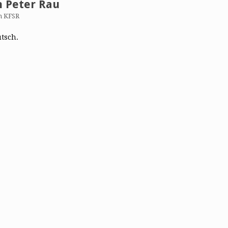
n Peter Rau
n KFSR
utsch.