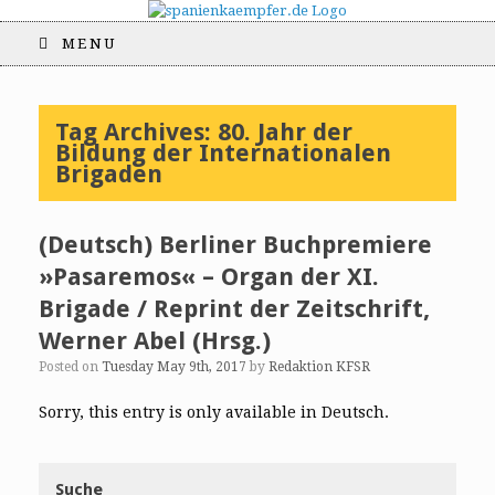
MENU
Tag Archives:
80. Jahr der
Bildung der Internationalen
Brigaden
(Deutsch) Berliner Buchpremiere
»Pasaremos« – Organ der XI.
Brigade / Reprint der Zeitschrift,
Werner Abel (Hrsg.)
Posted on
Tuesday May 9th, 2017
by
Redaktion KFSR
Sorry, this entry is only available in Deutsch.
Suche