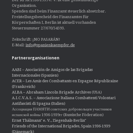
Organisation.
Spenden sind beim Finanzamt steuerlich absetzbar.
Freistellungsbescheid des Finanzamtes für
Körperschaften I, Berlin ist aktuell vorhanden
Steuernummer 27/670/54593.
Zeitschrift: ¡NO PASARÁN!
E-Mail:
info@spanienkaempfer.de
Partnerorganisationen
AABI – Asociación de Amigos de las Brigadas
Internacionales (Spanien)
ACER – Les Amis des Combattants en Espagne Républicaine
(Frankreich)
ALBA – Abraham Lincoln Brigade Archives
(USA)
A.I.C.V.A.S. – Associazione Italiana Combattenti Volontari
Antifascisti di Spagna (Italien)
Ассоциация ПАМЯТИ советских добровольцев участников
испанской войны 1936-1939гг (Russische Föderation)
Ernst Thälmann" e. V., Ziegenhals-Berlin"
Friends of the International Brigades, Spain 1936-1939
(Dänemark)