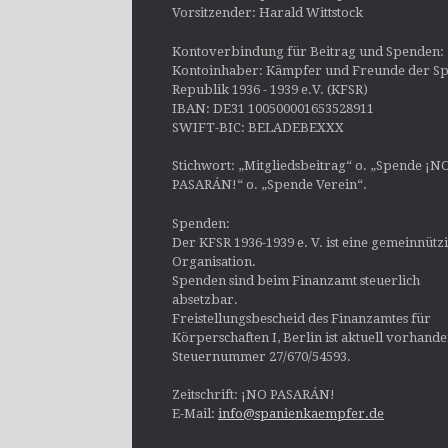
Vorsitzender: Harald Wittstock
Kontoverbindung für Beitrag und Spenden:
Kontoinhaber: Kämpfer und Freunde der Sp
Republik 1936 - 1939 e.V. (KFSR)
IBAN: DE31 100500001653528911
SWIFT-BIC: BELADEBEXXX
Stichwort: „Mitgliedsbeitrag“ o. „Spende ¡N
PASARÁN!“ o. „Spende Verein“.
Spenden:
Der KFSR 1936-1939 e. V. ist eine gemeinnütz
Organisation.
Spenden sind beim Finanzamt steuerlich
absetzbar.
Freistellungsbescheid des Finanzamtes für
Körperschaften I, Berlin ist aktuell vorhand
Steuernummer 27/670/54593.
Zeitschrift: ¡NO PASARÁN!
E-Mail:
info@spanienkaempfer.de