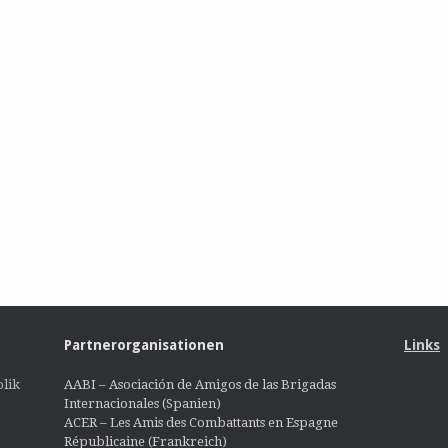
Partnerorganisationen
Links
lik
AABI – Asociación de Amigos de las Brigadas
Internacionales (Spanien)
ACER – Les Amis des Combattants en Espagne
Républicaine (Frankreich)