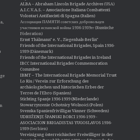
ALBA – Abraham Lincoln Brigade Archives
(USA)
A.I.C.V.A.S. – Associazione Italiana Combattenti
Volontari Antifascisti di Spagna (Italien)
Ассоциация ПАМЯТИ советских добровольцев
a,
участников испанской войны 1936-1939гг (Russische
Föderation)
Ernst Thälmann" e. V., Ziegenhals-Berlin"
Friends of the International Brigades, Spain 1936-
1939 (Dänemark)
O
Friends of the International Brigades in Ireland
IBCC International Brigades Commemoration
Commitee
IBMT – The International Brigade Memorial Trust
ige
Lo Riu / Verein zur Erforschung des
archäologischen und historischen Erbes der
Terres de l'Ebro (Spanien)
Stichting Spanje 1936-1939 (NIederlande)
Stowarzyszenie Ochotnicy Wolności (Polen)
en
Svenska Spanienfrivilligas Vänner (Schweden)
UDRUŽENJE ŠPANSKI BORCI 1936-1939 -
ASOCIACION BRIGADISTAS YUGOSLAVOS 1936-
1939
(Serbien)
Vereinigung österreichischer Freiwilliger in der