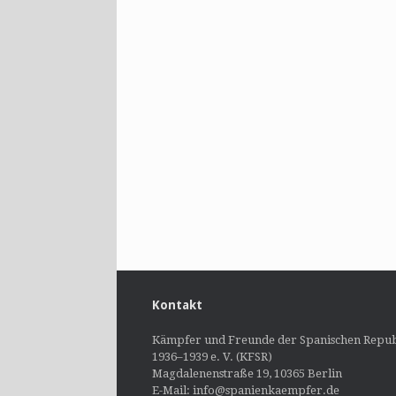
Kontakt
Kämpfer und Freunde der Spanischen Repub
1936–1939 e. V. (KFSR)
Magdalenenstraße 19, 10365 Berlin
E-Mail: info@spanienkaempfer.de