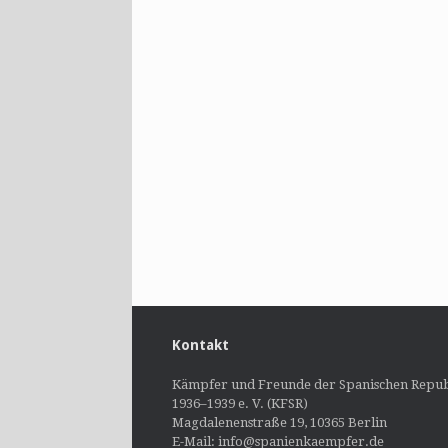
Kontakt
Kämpfer und Freunde der Spanischen Repub
1936–1939 e. V. (KFSR)
Magdalenenstraße 19, 10365 Berlin
E-Mail: info@spanienkaempfer.de