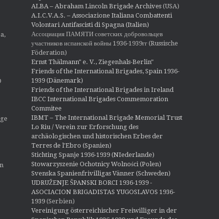
ALBA – Abraham Lincoln Brigade Archives
(USA)
A.I.C.V.A.S. – Associazione Italiana Combattenti
Volontari Antifascisti di Spagna (Italien)
Ассоциация ПАМЯТИ советских добровольцев
a,
участников испанской войны 1936-1939гг (Russische
Föderation)
Ernst Thälmann" e. V., Ziegenhals-Berlin"
Friends of the International Brigades, Spain 1936-
1939 (Dänemark)
O
Friends of the International Brigades in Ireland
IBCC International Brigades Commemoration
Commitee
IBMT – The International Brigade Memorial Trust
ige
Lo Riu / Verein zur Erforschung des
archäologischen und historischen Erbes der
Terres de l'Ebro (Spanien)
Stichting Spanje 1936-1939 (NIederlande)
Stowarzyszenie Ochotnicy Wolności (Polen)
en
Svenska Spanienfrivilligas Vänner (Schweden)
UDRUŽENJE ŠPANSKI BORCI 1936-1939 -
ASOCIACION BRIGADISTAS YUGOSLAVOS 1936-
1939
(Serbien)
Vereinigung österreichischer Freiwilliger in der