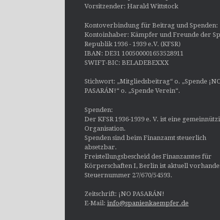
Vorsitzender: Harald Wittstock
Kontoverbindung für Beitrag und Spenden:
Kontoinhaber: Kämpfer und Freunde der Sp
Republik 1936 - 1939 e.V. (KFSR)
IBAN: DE31 100500001653528911
SWIFT-BIC: BELADEBEXXX
Stichwort: „Mitgliedsbeitrag“ o. „Spende ¡N
PASARÁN!“ o. „Spende Verein“.
Spenden:
Der KFSR 1936-1939 e. V. ist eine gemeinnütz
Organisation.
Spenden sind beim Finanzamt steuerlich
absetzbar.
Freistellungsbescheid des Finanzamtes für
Körperschaften I, Berlin ist aktuell vorhand
Steuernummer 27/670/54593.
Zeitschrift: ¡NO PASARÁN!
E-Mail:
info@spanienkaempfer.de