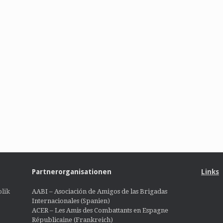
Partnerorganisationen
Links
lik
AABI – Asociación de Amigos de las Brigadas
Internacionales (Spanien)
ACER – Les Amis des Combattants en Espagne
Républicaine (Frankreich)