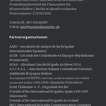
Freistellungsbescheid des Finanzamtes für
Körperschaften I, Berlin ist aktuell vorhanden
Steuernummer 27/670/54593.
Zeitschrift: ¡NO PASARÁN!
E-Mail:
info@spanienkaempfer.de
Partnerorganisationen
AABI – Asociación de Amigos de las Brigadas
Internacionales (Spanien)
ACER – Les Amis des Combattants en Espagne Républicaine
(Frankreich)
ALBA – Abraham Lincoln Brigade Archives
(USA)
A.I.C.V.A.S. – Associazione Italiana Combattenti Volontari
Antifascisti di Spagna (Italien)
Ассоциация ПАМЯТИ советских добровольцев участников
испанской войны 1936-1939гг (Russische Föderation)
Ernst Thälmann" e. V., Ziegenhals-Berlin"
Friends of the International Brigades, Spain 1936-1939
(Dänemark)
Friends of the International Brigades in Ireland
IBCC International Brigades Commemoration Commitee