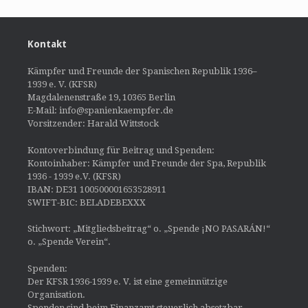
Kontakt
Kämpfer und Freunde der Spanischen Republik 1936–
1939 e. V. (KFSR)
Magdalenenstraße 19, 10365 Berlin
E-Mail: info@spanienkaempfer.de
Vorsitzender: Harald Wittstock
Kontoverbindung für Beitrag und Spenden:
Kontoinhaber: Kämpfer und Freunde der Spa, Republik
1936 - 1939 e.V. (KFSR)
IBAN: DE31 100500001653528911
SWIFT-BIC: BELADEBEXXX
Stichwort: „Mitgliedsbeitrag“ o. „Spende ¡NO PASARÁN!“
o. „Spende Verein“.
Spenden:
Der KFSR 1936-1939 e. V. ist eine gemeinnützige
Organisation.
Spenden sind beim Finanzamt steuerlich absetzbar.