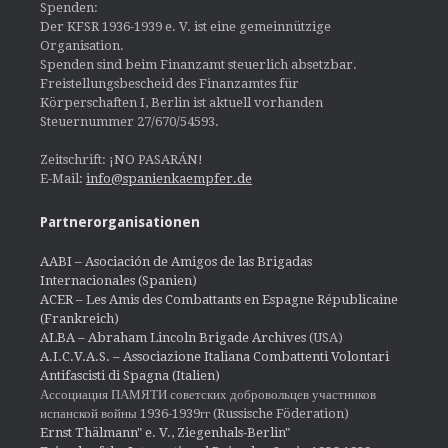
Spenden:
Der KFSR 1936-1939 e. V. ist eine gemeinnützige
Organisation.
Spenden sind beim Finanzamt steuerlich absetzbar.
Freistellungsbescheid des Finanzamtes für
Körperschaften I, Berlin ist aktuell vorhanden
Steuernummer 27/670/54593.
Zeitschrift: ¡NO PASARÁN!
E-Mail:
info@spanienkaempfer.de
Partnerorganisationen
AABI – Asociación de Amigos de las Brigadas
Internacionales (Spanien)
ACER – Les Amis des Combattants en Espagne Républicaine
(Frankreich)
ALBA – Abraham Lincoln Brigade Archives
(USA)
A.I.C.V.A.S. – Associazione Italiana Combattenti Volontari
Antifascisti di Spagna (Italien)
Ассоциация ПАМЯТИ советских добровольцев участников
испанской войны 1936-1939гг (Russische Föderation)
Ernst Thälmann" e. V., Ziegenhals-Berlin"