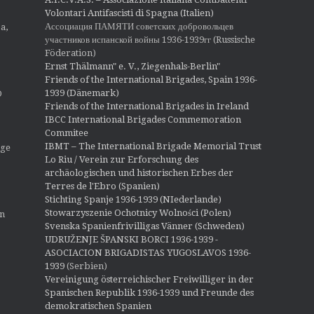
Volontari Antifascisti di Spagna (Italien)
Ассоциация ПАМЯТИ советских добровольцев
a,
участников испанской войны 1936-1939гг (Russische
Föderation)
Ernst Thälmann" e. V., Ziegenhals-Berlin"
Friends of the International Brigades, Spain 1936-
1939 (Dänemark)
O
Friends of the International Brigades in Ireland
IBCC International Brigades Commemoration
Commitee
IBMT – The International Brigade Memorial Trust
ige
Lo Riu / Verein zur Erforschung des
archäologischen und historischen Erbes der
Terres de l'Ebro (Spanien)
Stichting Spanje 1936-1939 (NIederlande)
Stowarzyszenie Ochotnicy Wolności (Polen)
en
Svenska Spanienfrivilligas Vänner (Schweden)
UDRUŽENJE ŠPANSKI BORCI 1936-1939 -
ASOCIACION BRIGADISTAS YUGOSLAVOS 1936-
1939
(Serbien)
Vereinigung österreichischer Freiwilliger in der
Spanischen Republik 1936-1939 und Freunde des
demokratischen Spanien