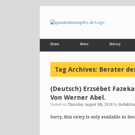
Home
News
History
Tag Archives:
Berater de
(Deutsch) Erzsébet Fazeka
Von Werner Abel.
Posted on
Thursday August 9th, 2018
by
Redaktio
Sorry, this entry is only available in De