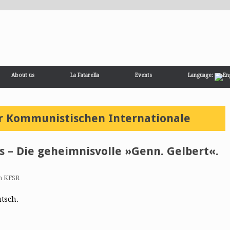
About us
La Fatarella
Events
Language:
r Kommunistischen Internationale
s – Die geheimnisvolle »Genn. Gelbert«.
n KFSR
utsch.