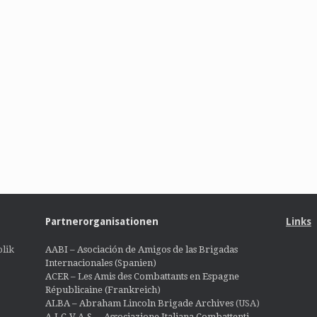
Partnerorganisationen
Links
lik
AABI – Asociación de Amigos de las Brigadas
Internacionales (Spanien)
ACER – Les Amis des Combattants en Espagne
Républicaine (Frankreich)
ALBA – Abraham Lincoln Brigade Archives
(USA)
A.I.C.V.A.S. – Associazione Italiana Combattenti