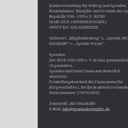
Kontoverbindung für Beitrag und Spenden:
Kontoinhaber: Kämpfer und Freunde der Sp
Republik 1936 - 1939 e.V. (KFSR)
IBAN: DE31 100500001653528911
SWIFT-BIC: BELADEBEXXX
Stichwort: „Mitgliedsbeitrag“ o. „Spende ¡N
PASARÁN!“ o. „Spende Verein“.
Spenden:
Der KFSR 1936-1939 e. V. ist eine gemeinnütz
Organisation.
Spenden sind beim Finanzamt steuerlich
absetzbar.
Freistellungsbescheid des Finanzamtes für
Körperschaften I, Berlin ist aktuell vorhand
Steuernummer 27/670/54593.
Zeitschrift: ¡NO PASARÁN!
E-Mail:
info@spanienkaempfer.de