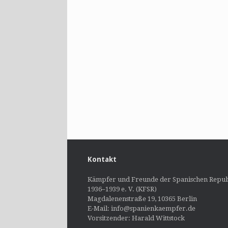
Kontakt
Kämpfer und Freunde der Spanischen Repub
1936–1939 e. V. (KFSR)
Magdalenenstraße 19, 10365 Berlin
E-Mail: info@spanienkaempfer.de
Vorsitzender: Harald Wittstock