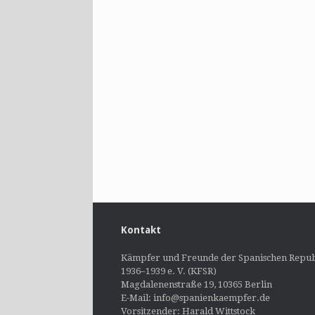
Kontakt
Kämpfer und Freunde der Spanischen Repub
1936–1939 e. V. (KFSR)
Magdalenenstraße 19, 10365 Berlin
E-Mail: info@spanienkaempfer.de
Vorsitzender: Harald Wittstock