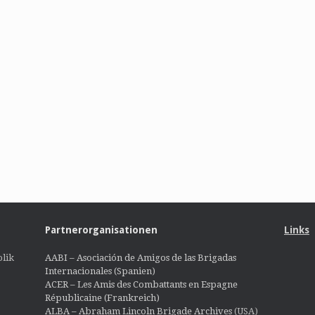
Partnerorganisationen
Links
lik
AABI – Asociación de Amigos de las Brigadas
Internacionales (Spanien)
ACER – Les Amis des Combattants en Espagne
Républicaine (Frankreich)
ALBA – Abraham Lincoln Brigade Archives
(USA)