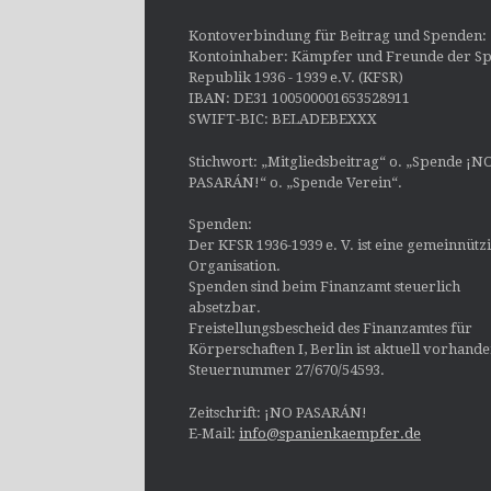
Kontoverbindung für Beitrag und Spenden:
Kontoinhaber: Kämpfer und Freunde der Sp
Republik 1936 - 1939 e.V. (KFSR)
IBAN: DE31 100500001653528911
SWIFT-BIC: BELADEBEXXX
Stichwort: „Mitgliedsbeitrag“ o. „Spende ¡N
PASARÁN!“ o. „Spende Verein“.
Spenden:
Der KFSR 1936-1939 e. V. ist eine gemeinnütz
Organisation.
Spenden sind beim Finanzamt steuerlich
absetzbar.
Freistellungsbescheid des Finanzamtes für
Körperschaften I, Berlin ist aktuell vorhand
Steuernummer 27/670/54593.
Zeitschrift: ¡NO PASARÁN!
E-Mail:
info@spanienkaempfer.de