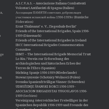
A.I.C.V.A.S. – Associazione Italiana Combattenti
Volontari Antifascisti di Spagna (Italien)
Ассоциация ПАМЯТИ советских добровольцев
a,
участников испанской войны 1936-1939гг (Russische
Föderation)
Ernst Thälmann" e. V., Ziegenhals-Berlin"
Friends of the International Brigades, Spain 1936-
1939 (Dänemark)
O
Friends of the International Brigades in Ireland
IBCC International Brigades Commemoration
Commitee
IBMT – The International Brigade Memorial Trust
ige
Lo Riu / Verein zur Erforschung des
archäologischen und historischen Erbes der
Terres de l'Ebro (Spanien)
Stichting Spanje 1936-1939 (NIederlande)
Stowarzyszenie Ochotnicy Wolności (Polen)
en
Svenska Spanienfrivilligas Vänner (Schweden)
UDRUŽENJE ŠPANSKI BORCI 1936-1939 -
ASOCIACION BRIGADISTAS YUGOSLAVOS 1936-
1939
(Serbien)
Vereinigung österreichischer Freiwilliger in der
Spanischen Republik 1936-1939 und Freunde des