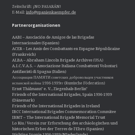
Zeitschrift: ¡NO PASARÁN!
E-Mail:
info@spanienkaempfer.de
Partnerorganisationen
AABI – Asociación de Amigos de las Brigadas
Internacionales (Spanien)
ACER – Les Amis des Combattants en Espagne Républicaine
(Frankreich)
ALBA – Abraham Lincoln Brigade Archives
(USA)
A.I.C.V.A.S. – Associazione Italiana Combattenti Volontari
Antifascisti di Spagna (Italien)
Ассоциация ПАМЯТИ советских добровольцев участников
испанской войны 1936-1939гг (Russische Föderation)
Ernst Thälmann" e. V., Ziegenhals-Berlin"
Friends of the International Brigades, Spain 1936-1939
(Dänemark)
Friends of the International Brigades in Ireland
IBCC International Brigades Commemoration Commitee
IBMT – The International Brigade Memorial Trust
Lo Riu / Verein zur Erforschung des archäologischen und
historischen Erbes der Terres de l'Ebro (Spanien)
Stichting Spanje 1936-1939 (NIederlande)