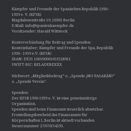
Kämpfer und Freunde der Spanischen Republik 1936–
1939 e. V. (KFSR)
Magdalenenstraße 19, 10365 Berlin
E-Mail: info@spanienkaempfer.de
Vorsitzender: Harald Wittstock
Kontoverbindung für Beitrag und Spenden:
Kontoinhaber: Kämpfer und Freunde der Spa, Republik
1936 - 1939 e.V. (KFSR)
IBAN: DE31 100500001653528911
SWIFT-BIC: BELADEBEXXX
Stichwort: „Mitgliedsbeitrag“ o. „Spende ¡NO PASARÁN!“
o. „Spende Verein“.
Spenden:
Der KFSR 1936-1939 e. V. ist eine gemeinnützige
Organisation.
Spenden sind beim Finanzamt steuerlich absetzbar.
Freistellungsbescheid des Finanzamtes für
Körperschaften I, Berlin ist aktuell vorhanden
Steuernummer 27/670/54593.