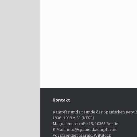
Kontakt
Kämpfer und Freunde der Spanischen Repub
1936–1939 e. V. (KFSR)
Magdalenenstraße 19, 10365 Berlin
E-Mail: info@spanienkaempfer.de
Vorsitzender: Harald Wittstock