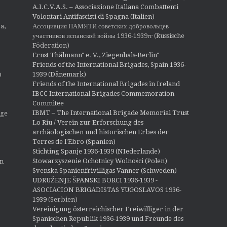
A.I.C.V.A.S. – Associazione Italiana Combattenti
Volontari Antifascisti di Spagna (Italien)
Ассоциация ПАМЯТИ советских добровольцев
a,
участников испанской войны 1936-1939гг (Russische
Föderation)
Ernst Thälmann" e. V., Ziegenhals-Berlin"
Friends of the International Brigades, Spain 1936-
1939 (Dänemark)
O
Friends of the International Brigades in Ireland
IBCC International Brigades Commemoration
Commitee
IBMT – The International Brigade Memorial Trust
ige
Lo Riu / Verein zur Erforschung des
archäologischen und historischen Erbes der
Terres de l'Ebro (Spanien)
Stichting Spanje 1936-1939 (NIederlande)
Stowarzyszenie Ochotnicy Wolności (Polen)
en
Svenska Spanienfrivilligas Vänner (Schweden)
UDRUŽENJE ŠPANSKI BORCI 1936-1939 -
ASOCIACION BRIGADISTAS YUGOSLAVOS 1936-
1939
(Serbien)
Vereinigung österreichischer Freiwilliger in der
Spanischen Republik 1936-1939 und Freunde des