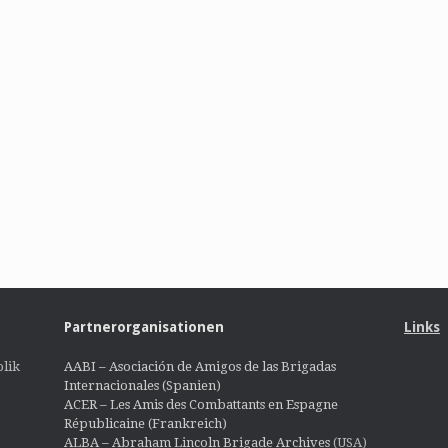
Partnerorganisationen
Links
lik
AABI – Asociación de Amigos de las Brigadas
Internacionales (Spanien)
ACER – Les Amis des Combattants en Espagne
Républicaine (Frankreich)
ALBA – Abraham Lincoln Brigade Archives
(USA)