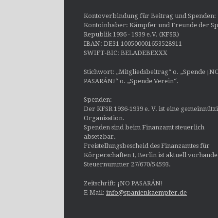
Kontoverbindung für Beitrag und Spenden:
Kontoinhaber: Kämpfer und Freunde der Sp
Republik 1936 - 1939 e.V. (KFSR)
IBAN: DE31 100500001653528911
SWIFT-BIC: BELADEBEXXX
Stichwort: „Mitgliedsbeitrag“ o. „Spende ¡N
PASARÁN!“ o. „Spende Verein“.
Spenden:
Der KFSR 1936-1939 e. V. ist eine gemeinnütz
Organisation.
Spenden sind beim Finanzamt steuerlich
absetzbar.
Freistellungsbescheid des Finanzamtes für
Körperschaften I, Berlin ist aktuell vorhand
Steuernummer 27/670/54593.
Zeitschrift: ¡NO PASARÁN!
E-Mail:
info@spanienkaempfer.de