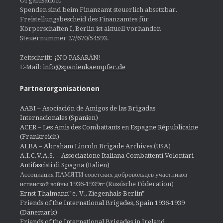
Organisation.
Spenden sind beim Finanzamt steuerlich absetzbar.
Freistellungsbescheid des Finanzamtes für
Körperschaften I, Berlin ist aktuell vorhanden
Steuernummer 27/670/54593.
Zeitschrift: ¡NO PASARÁN!
E-Mail:
info@spanienkaempfer.de
Partnerorganisationen
AABI – Asociación de Amigos de las Brigadas
Internacionales (Spanien)
ACER – Les Amis des Combattants en Espagne Républicaine
(Frankreich)
ALBA – Abraham Lincoln Brigade Archives
(USA)
A.I.C.V.A.S. – Associazione Italiana Combattenti Volontari
Antifascisti di Spagna (Italien)
Ассоциация ПАМЯТИ советских добровольцев участников
испанской войны 1936-1939гг (Russische Föderation)
Ernst Thälmann" e. V., Ziegenhals-Berlin"
Friends of the International Brigades, Spain 1936-1939
(Dänemark)
Friends of the International Brigades in Ireland