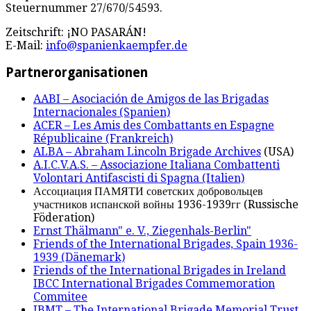
Steuernummer 27/670/54593.
Zeitschrift: ¡NO PASARÁN!
E-Mail:
info@spanienkaempfer.de
Partnerorganisationen
AABI – Asociación de Amigos de las Brigadas
Internacionales (Spanien)
ACER – Les Amis des Combattants en Espagne
Républicaine (Frankreich)
ALBA – Abraham Lincoln Brigade Archives
(USA)
A.I.C.V.A.S. – Associazione Italiana Combattenti
Volontari Antifascisti di Spagna (Italien)
Ассоциация ПАМЯТИ советских добровольцев
участников испанской войны 1936-1939гг (Russische
Föderation)
Ernst Thälmann" e. V., Ziegenhals-Berlin"
Friends of the International Brigades, Spain 1936-
1939 (Dänemark)
Friends of the International Brigades in Ireland
IBCC International Brigades Commemoration
Commitee
IBMT – The International Brigade Memorial Trust