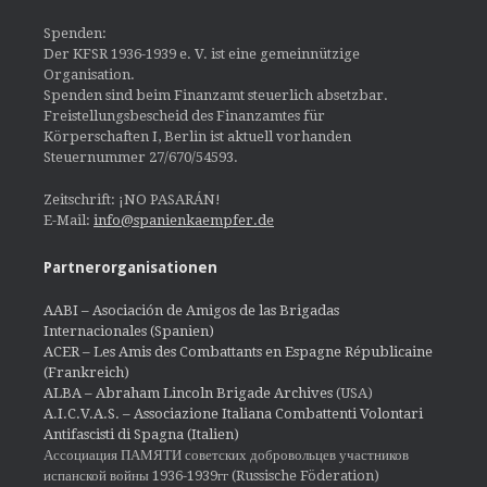
Spenden:
Der KFSR 1936-1939 e. V. ist eine gemeinnützige
Organisation.
Spenden sind beim Finanzamt steuerlich absetzbar.
Freistellungsbescheid des Finanzamtes für
Körperschaften I, Berlin ist aktuell vorhanden
Steuernummer 27/670/54593.
Zeitschrift: ¡NO PASARÁN!
E-Mail:
info@spanienkaempfer.de
Partnerorganisationen
AABI – Asociación de Amigos de las Brigadas
Internacionales (Spanien)
ACER – Les Amis des Combattants en Espagne Républicaine
(Frankreich)
ALBA – Abraham Lincoln Brigade Archives
(USA)
A.I.C.V.A.S. – Associazione Italiana Combattenti Volontari
Antifascisti di Spagna (Italien)
Ассоциация ПАМЯТИ советских добровольцев участников
испанской войны 1936-1939гг (Russische Föderation)