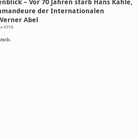
nblick – Vor 70 Jahren starb Hans Kahle,
mmandeure der Internationalen
 Werner Abel
on KFSR
utsch.