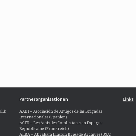
Partnerorganisationen
Links
lik
AABI – Asociación de Amigos de las Brigadas
Internacionales (Spanien)
ACER – Les Amis des Combattants en Espagne
Républicaine (Frankreich)
ALBA – Abraham Lincoln Brigade Archives
(USA)