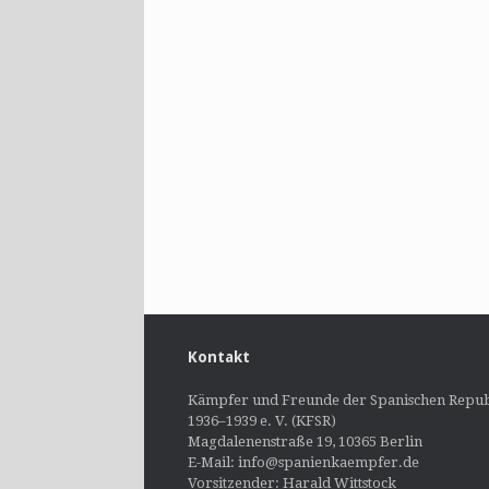
Kontakt
Kämpfer und Freunde der Spanischen Repub
1936–1939 e. V. (KFSR)
Magdalenenstraße 19, 10365 Berlin
E-Mail: info@spanienkaempfer.de
Vorsitzender: Harald Wittstock