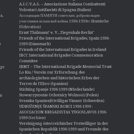
A.I.C.V.A.S. – Associazione Italiana Combattenti
Volontari Antifascisti di Spagna (Italien)
Ассоциация ПАМЯТИ советских добровольцев
a,
участников испанской войны 1936-1939гг (Russische
Föderation)
Ernst Thälmann" e. V., Ziegenhals-Berlin"
Friends of the International Brigades, Spain 1936-
1939 (Dänemark)
O
Friends of the International Brigades in Ireland
IBCC International Brigades Commemoration
Commitee
IBMT – The International Brigade Memorial Trust
ige
Lo Riu / Verein zur Erforschung des
archäologischen und historischen Erbes der
Terres de l'Ebro (Spanien)
Stichting Spanje 1936-1939 (NIederlande)
Stowarzyszenie Ochotnicy Wolności (Polen)
en
Svenska Spanienfrivilligas Vänner (Schweden)
UDRUŽENJE ŠPANSKI BORCI 1936-1939 -
ASOCIACION BRIGADISTAS YUGOSLAVOS 1936-
1939
(Serbien)
Vereinigung österreichischer Freiwilliger in der
Spanischen Republik 1936-1939 und Freunde des