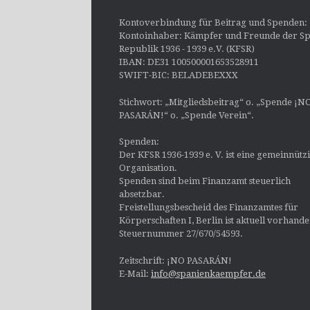
Kontoverbindung für Beitrag und Spenden:
Kontoinhaber: Kämpfer und Freunde der Sp
Republik 1936 - 1939 e.V. (KFSR)
IBAN: DE31 100500001653528911
SWIFT-BIC: BELADEBEXXX
Stichwort: „Mitgliedsbeitrag“ o. „Spende ¡N
PASARÁN!“ o. „Spende Verein“.
Spenden:
Der KFSR 1936-1939 e. V. ist eine gemeinnütz
Organisation.
Spenden sind beim Finanzamt steuerlich
absetzbar.
Freistellungsbescheid des Finanzamtes für
Körperschaften I, Berlin ist aktuell vorhand
Steuernummer 27/670/54593.
Zeitschrift: ¡NO PASARÁN!
E-Mail:
info@spanienkaempfer.de