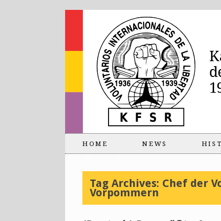
HOME
NEWS
HIS
Tag Archives:
Chef der V
Vorpommern