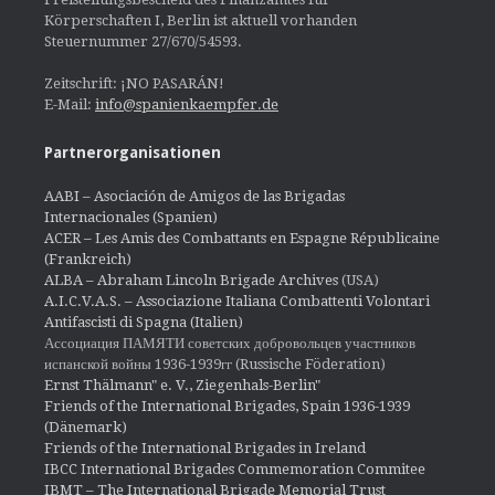
Körperschaften I, Berlin ist aktuell vorhanden
Steuernummer 27/670/54593.
Zeitschrift: ¡NO PASARÁN!
E-Mail:
info@spanienkaempfer.de
Partnerorganisationen
AABI – Asociación de Amigos de las Brigadas
Internacionales (Spanien)
ACER – Les Amis des Combattants en Espagne Républicaine
(Frankreich)
ALBA – Abraham Lincoln Brigade Archives
(USA)
A.I.C.V.A.S. – Associazione Italiana Combattenti Volontari
Antifascisti di Spagna (Italien)
Ассоциация ПАМЯТИ советских добровольцев участников
испанской войны 1936-1939гг (Russische Föderation)
Ernst Thälmann" e. V., Ziegenhals-Berlin"
Friends of the International Brigades, Spain 1936-1939
(Dänemark)
Friends of the International Brigades in Ireland
IBCC International Brigades Commemoration Commitee
IBMT – The International Brigade Memorial Trust