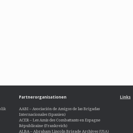
Partnerorganisationen
Links
lik
AABI – Asociación de Amigos de las Brigadas
Internacionales (Spanien)
ACER – Les Amis des Combattants en Espagne
Républicaine (Frankreich)
ALBA – Abraham Lincoln Brigade Archives
(USA)