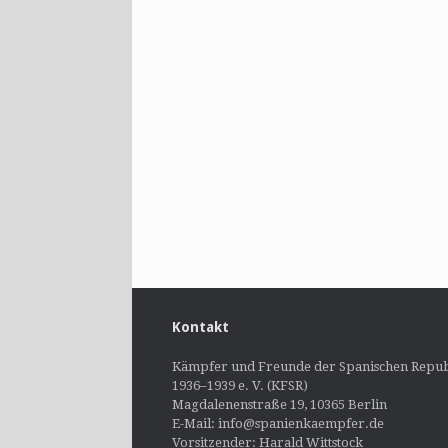
Kontakt
Kämpfer und Freunde der Spanischen Repub
1936–1939 e. V. (KFSR)
Magdalenenstraße 19, 10365 Berlin
E-Mail: info@spanienkaempfer.de
Vorsitzender: Harald Wittstock