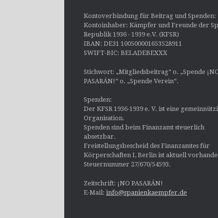
Kontoverbindung für Beitrag und Spenden:
Kontoinhaber: Kämpfer und Freunde der Sp
Republik 1936 - 1939 e.V. (KFSR)
IBAN: DE31 100500001653528911
SWIFT-BIC: BELADEBEXXX
Stichwort: „Mitgliedsbeitrag“ o. „Spende ¡N
PASARÁN!“ o. „Spende Verein“.
Spenden:
Der KFSR 1936-1939 e. V. ist eine gemeinnütz
Organisation.
Spenden sind beim Finanzamt steuerlich
absetzbar.
Freistellungsbescheid des Finanzamtes für
Körperschaften I, Berlin ist aktuell vorhand
Steuernummer 27/670/54593.
Zeitschrift: ¡NO PASARÁN!
E-Mail:
info@spanienkaempfer.de