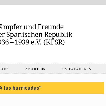
TORY
ABOUT US
LA FATARELLA
A las barricadas“