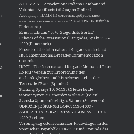
A.I.C.V.A.S. – Associazione Italiana Combattenti
Volontari Antifascisti di Spagna (Italien)
Ассоциация ПАМЯТИ советских добровольцев
a,
участников испанской войны 1936-1939гг (Russische
Föderation)
Ernst Thälmann" e. V., Ziegenhals-Berlin"
Friends of the International Brigades, Spain 1936-
1939 (Dänemark)
O
Friends of the International Brigades in Ireland
IBCC International Brigades Commemoration
Commitee
IBMT – The International Brigade Memorial Trust
ige
Lo Riu / Verein zur Erforschung des
archäologischen und historischen Erbes der
Terres de l'Ebro (Spanien)
Stichting Spanje 1936-1939 (NIederlande)
Stowarzyszenie Ochotnicy Wolności (Polen)
en
Svenska Spanienfrivilligas Vänner (Schweden)
UDRUŽENJE ŠPANSKI BORCI 1936-1939 -
ASOCIACION BRIGADISTAS YUGOSLAVOS 1936-
1939
(Serbien)
Vereinigung österreichischer Freiwilliger in der
Spanischen Republik 1936-1939 und Freunde des