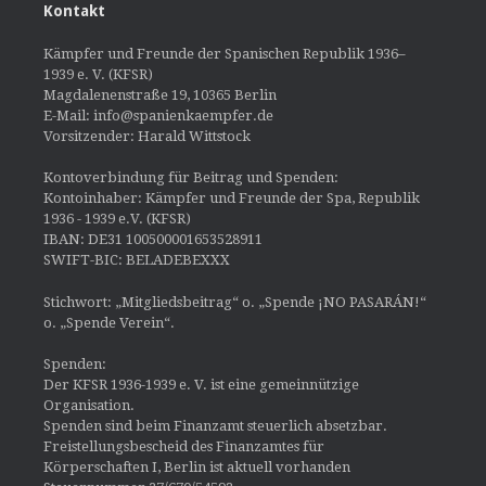
Kontakt
Kämpfer und Freunde der Spanischen Republik 1936–
1939 e. V. (KFSR)
Magdalenenstraße 19, 10365 Berlin
E-Mail: info@spanienkaempfer.de
Vorsitzender: Harald Wittstock
Kontoverbindung für Beitrag und Spenden:
Kontoinhaber: Kämpfer und Freunde der Spa, Republik
1936 - 1939 e.V. (KFSR)
IBAN: DE31 100500001653528911
SWIFT-BIC: BELADEBEXXX
Stichwort: „Mitgliedsbeitrag“ o. „Spende ¡NO PASARÁN!“
o. „Spende Verein“.
Spenden:
Der KFSR 1936-1939 e. V. ist eine gemeinnützige
Organisation.
Spenden sind beim Finanzamt steuerlich absetzbar.
Freistellungsbescheid des Finanzamtes für
Körperschaften I, Berlin ist aktuell vorhanden