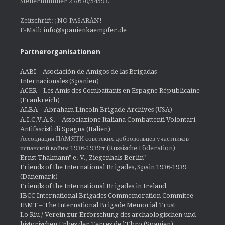
Steuernummer 27/670/54593.
Zeitschrift: ¡NO PASARÁN!
E-Mail:
info@spanienkaempfer.de
Partnerorganisationen
AABI – Asociación de Amigos de las Brigadas
Internacionales (Spanien)
ACER – Les Amis des Combattants en Espagne Républicaine
(Frankreich)
ALBA – Abraham Lincoln Brigade Archives
(USA)
A.I.C.V.A.S. – Associazione Italiana Combattenti Volontari
Antifascisti di Spagna (Italien)
Ассоциация ПАМЯТИ советских добровольцев участников
испанской войны 1936-1939гг (Russische Föderation)
Ernst Thälmann" e. V., Ziegenhals-Berlin"
Friends of the International Brigades, Spain 1936-1939
(Dänemark)
Friends of the International Brigades in Ireland
IBCC International Brigades Commemoration Commitee
IBMT – The International Brigade Memorial Trust
Lo Riu / Verein zur Erforschung des archäologischen und
historischen Erbes der Terres de l'Ebro (Spanien)