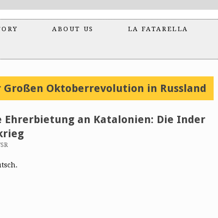
TORY
ABOUT US
LA FATARELLA
 Großen Oktoberrevolution in Russland
e Ehrerbietung an Katalonien: Die Inder
krieg
FSR
utsch.