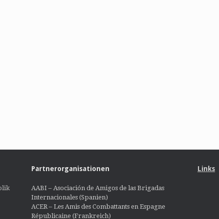
Partnerorganisationen
Links
lik
AABI – Asociación de Amigos de las Brigadas
Internacionales (Spanien)
ACER – Les Amis des Combattants en Espagne
Républicaine (Frankreich)