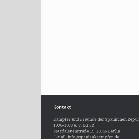
Kontakt
Kämpfer und Freunde der Spanischen Repub
1936–1939 e. V. (KFSR)
Magdalenenstraße 19, 10365 Berlin
E-Mail: info@spanienkaempfer.de