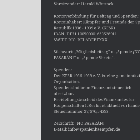
Vorsitzender: Harald Wittstock
Kontoverbindung für Beitrag und Spenden:
Kontoinhaber: Kämpfer und Freunde der Sp
Republik 1936 - 1939 e.V. (KFSR)
IBAN: DE31 100500001653528911
SWIFT-BIC: BELADEBEXXX
Stichwort: „Mitgliedsbeitrag“ o. „Spende ¡N
PASARÁN!“ o. „Spende Verein“.
Spenden:
Der KFSR 1936-1939 e. V. ist eine gemeinnütz
Organisation.
Spenden sind beim Finanzamt steuerlich
absetzbar.
Freistellungsbescheid des Finanzamtes für
Körperschaften I, Berlin ist aktuell vorhand
Steuernummer 27/670/54593.
Zeitschrift: ¡NO PASARÁN!
E-Mail:
info@spanienkaempfer.de