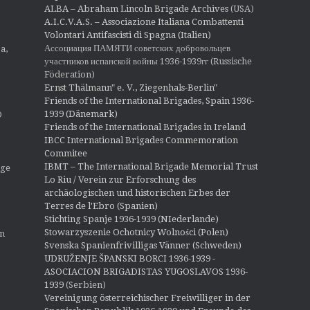
ALBA – Abraham Lincoln Brigade Archives
(USA)
A.I.C.V.A.S. – Associazione Italiana Combattenti
Volontari Antifascisti di Spagna (Italien)
Ассоциация ПАМЯТИ советских добровольцев
a,
участников испанской войны 1936-1939гг (Russische
Föderation)
Ernst Thälmann" e. V., Ziegenhals-Berlin"
Friends of the International Brigades, Spain 1936-
1939 (Dänemark)
O
Friends of the International Brigades in Ireland
IBCC International Brigades Commemoration
Commitee
IBMT – The International Brigade Memorial Trust
ige
Lo Riu / Verein zur Erforschung des
archäologischen und historischen Erbes der
Terres de l'Ebro (Spanien)
Stichting Spanje 1936-1939 (NIederlande)
Stowarzyszenie Ochotnicy Wolności (Polen)
en
Svenska Spanienfrivilligas Vänner (Schweden)
UDRUŽENJE ŠPANSKI BORCI 1936-1939 -
ASOCIACION BRIGADISTAS YUGOSLAVOS 1936-
1939
(Serbien)
Vereinigung österreichischer Freiwilliger in der