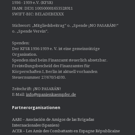
1936 - 1939 e.V. (KFSR)
IBAN: DE31 100500001653528911
SWIFT-BIC: BELADEBEXXX
Stichwort: „Mitgliedsbeitrag“ o. „Spende ¡NO PASARÁN!“
o. „Spende Verein“.
Spenden:
Der KFSR 1936-1939 e. V. ist eine gemeinnützige
Organisation.
Spenden sind beim Finanzamt steuerlich absetzbar.
Freistellungsbescheid des Finanzamtes für
Körperschaften I, Berlin ist aktuell vorhanden
Steuernummer 27/670/54593.
Zeitschrift: ¡NO PASARÁN!
E-Mail:
info@spanienkaempfer.de
Partnerorganisationen
AABI – Asociación de Amigos de las Brigadas
Internacionales (Spanien)
ACER – Les Amis des Combattants en Espagne Républicaine