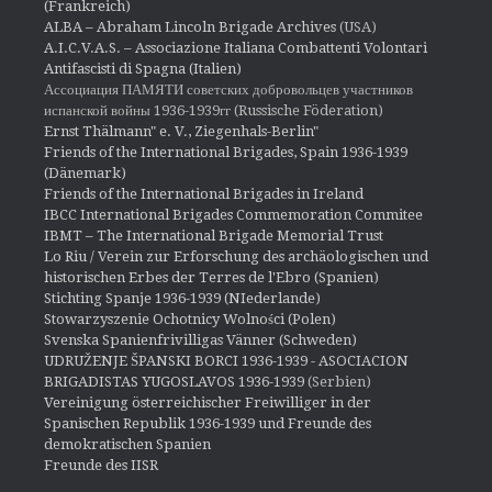
(Frankreich)
ALBA – Abraham Lincoln Brigade Archives
(USA)
A.I.C.V.A.S. – Associazione Italiana Combattenti Volontari
Antifascisti di Spagna (Italien)
Ассоциация ПАМЯТИ советских добровольцев участников
испанской войны 1936-1939гг (Russische Föderation)
Ernst Thälmann" e. V., Ziegenhals-Berlin"
Friends of the International Brigades, Spain 1936-1939
(Dänemark)
Friends of the International Brigades in Ireland
IBCC International Brigades Commemoration Commitee
IBMT – The International Brigade Memorial Trust
Lo Riu / Verein zur Erforschung des archäologischen und
historischen Erbes der Terres de l'Ebro (Spanien)
Stichting Spanje 1936-1939 (NIederlande)
Stowarzyszenie Ochotnicy Wolności (Polen)
Svenska Spanienfrivilligas Vänner (Schweden)
UDRUŽENJE ŠPANSKI BORCI 1936-1939 - ASOCIACION
BRIGADISTAS YUGOSLAVOS 1936-1939
(Serbien)
Vereinigung österreichischer Freiwilliger in der
Spanischen Republik 1936-1939 und Freunde des
demokratischen Spanien
Freunde des IISR