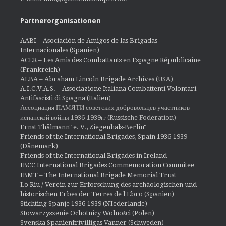
Partnerorganisationen
AABI – Asociación de Amigos de las Brigadas
Internacionales (Spanien)
ACER – Les Amis des Combattants en Espagne Républicaine
(Frankreich)
ALBA – Abraham Lincoln Brigade Archives
(USA)
A.I.C.V.A.S. – Associazione Italiana Combattenti Volontari
Antifascisti di Spagna (Italien)
Ассоциация ПАМЯТИ советских добровольцев участников
испанской войны 1936-1939гг (Russische Föderation)
Ernst Thälmann" e. V., Ziegenhals-Berlin"
Friends of the International Brigades, Spain 1936-1939
(Dänemark)
Friends of the International Brigades in Ireland
IBCC International Brigades Commemoration Commitee
IBMT – The International Brigade Memorial Trust
Lo Riu / Verein zur Erforschung des archäologischen und
historischen Erbes der Terres de l'Ebro (Spanien)
Stichting Spanje 1936-1939 (NIederlande)
Stowarzyszenie Ochotnicy Wolności (Polen)
Svenska Spanienfrivilligas Vänner (Schweden)