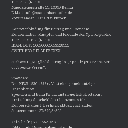
1939 e. V. (KFSR)
Magdalenenstraße 19, 10365 Berlin
E-Mail: info@spanienkaempfer.de
Vorsitzender: Harald Wittstock
Kontoverbindung für Beitrag und Spenden:
Kontoinhaber: Kämpfer und Freunde der Spa, Republik
1936 - 1939 e.V. (KFSR)
IBAN: DE31 100500001653528911
SWIFT-BIC: BELADEBEXXX
Stichwort: „Mitgliedsbeitrag“ o. „Spende ¡NO PASARÁN!“
o. „Spende Verein“.
Spenden:
Der KFSR 1936-1939 e. V. ist eine gemeinnützige
Organisation.
Spenden sind beim Finanzamt steuerlich absetzbar.
Freistellungsbescheid des Finanzamtes für
Körperschaften I, Berlin ist aktuell vorhanden
Steuernummer 27/670/54593.
Zeitschrift: ¡NO PASARÁN!
E-Mail:
info@spanienkaempfer.de