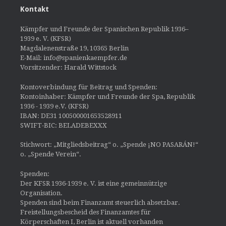
Kontakt
Kämpfer und Freunde der Spanischen Republik 1936–
1939 e. V. (KFSR)
Magdalenenstraße 19, 10365 Berlin
E-Mail: info@spanienkaempfer.de
Vorsitzender: Harald Wittstock
Kontoverbindung für Beitrag und Spenden:
Kontoinhaber: Kämpfer und Freunde der Spa, Republik
1936 - 1939 e.V. (KFSR)
IBAN: DE31 100500001653528911
SWIFT-BIC: BELADEBEXXX
Stichwort: „Mitgliedsbeitrag“ o. „Spende ¡NO PASARÁN!“
o. „Spende Verein“.
Spenden:
Der KFSR 1936-1939 e. V. ist eine gemeinnützige
Organisation.
Spenden sind beim Finanzamt steuerlich absetzbar.
Freistellungsbescheid des Finanzamtes für
Körperschaften I, Berlin ist aktuell vorhanden