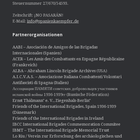
Steuernummer 27/670/54593.
Zeitschrift: ¡NO PASARÁN!
E-Mail:
info@spanienkaempfer.de
Partnerorganisationen
AABI – Asociación de Amigos de las Brigadas
Internacionales (Spanien)
ACER – Les Amis des Combattants en Espagne Républicaine
(Frankreich)
ALBA – Abraham Lincoln Brigade Archives
(USA)
A.I.C.V.A.S. – Associazione Italiana Combattenti Volontari
Antifascisti di Spagna (Italien)
Ассоциация ПАМЯТИ советских добровольцев участников
испанской войны 1936-1939гг (Russische Föderation)
Ernst Thälmann" e. V., Ziegenhals-Berlin"
Friends of the International Brigades, Spain 1936-1939
(Dänemark)
Friends of the International Brigades in Ireland
IBCC International Brigades Commemoration Commitee
IBMT – The International Brigade Memorial Trust
Lo Riu / Verein zur Erforschung des archäologischen und