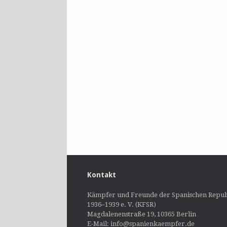
Kontakt
Kämpfer und Freunde der Spanischen Repub
1936–1939 e. V. (KFSR)
Magdalenenstraße 19, 10365 Berlin
E-Mail: info@spanienkaempfer.de