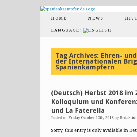
HOME
NEWS
HIS
LANGUAGE:
Tag Archives:
Ehren- und
der Internationalen Bri
Spanienkämpfern
(Deutsch) Herbst 2018 im 
Kolloquium und Konferenz
und La Faterella
Posted on
Friday October 12th, 2018
by
Redaktio
Sorry, this entry is only available in De