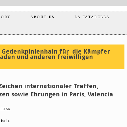
TORY
ABOUT US
LA FATARELLA
 Gedenkpinienhain für die Kämpfer
gaden und anderen freiwilligen
Zeichen internationaler Treffen,
en sowie Ehrungen in Paris, Valencia
n KFSR
utsch.