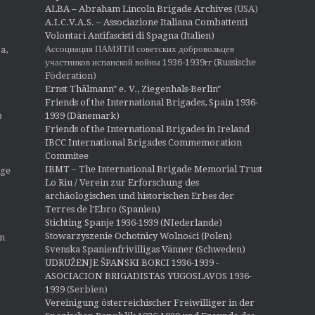
ALBA – Abraham Lincoln Brigade Archives
(USA)
A.I.C.V.A.S. – Associazione Italiana Combattenti
Volontari Antifascisti di Spagna (Italien)
Ассоциация ПАМЯТИ советских добровольцев
a,
участников испанской войны 1936-1939гг (Russische
Föderation)
Ernst Thälmann" e. V., Ziegenhals-Berlin"
Friends of the International Brigades, Spain 1936-
1939 (Dänemark)
O
Friends of the International Brigades in Ireland
IBCC International Brigades Commemoration
Commitee
IBMT – The International Brigade Memorial Trust
ige
Lo Riu / Verein zur Erforschung des
archäologischen und historischen Erbes der
Terres de l'Ebro (Spanien)
Stichting Spanje 1936-1939 (NIederlande)
Stowarzyszenie Ochotnicy Wolności (Polen)
en
Svenska Spanienfrivilligas Vänner (Schweden)
UDRUŽENJE ŠPANSKI BORCI 1936-1939 -
ASOCIACION BRIGADISTAS YUGOSLAVOS 1936-
1939
(Serbien)
Vereinigung österreichischer Freiwilliger in der