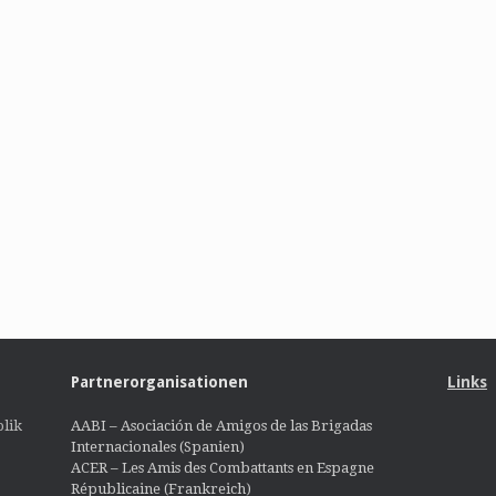
Partnerorganisationen
Links
lik
AABI – Asociación de Amigos de las Brigadas
Internacionales (Spanien)
ACER – Les Amis des Combattants en Espagne
Républicaine (Frankreich)