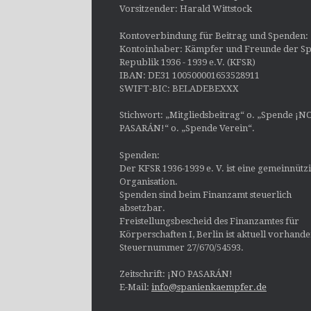
Vorsitzender: Harald Wittstock
Kontoverbindung für Beitrag und Spenden:
Kontoinhaber: Kämpfer und Freunde der Sp
Republik 1936 - 1939 e.V. (KFSR)
IBAN: DE31 100500001653528911
SWIFT-BIC: BELADEBEXXX
Stichwort: „Mitgliedsbeitrag“ o. „Spende ¡N
PASARÁN!“ o. „Spende Verein“.
Spenden:
Der KFSR 1936-1939 e. V. ist eine gemeinnütz
Organisation.
Spenden sind beim Finanzamt steuerlich
absetzbar.
Freistellungsbescheid des Finanzamtes für
Körperschaften I, Berlin ist aktuell vorhand
Steuernummer 27/670/54593.
Zeitschrift: ¡NO PASARÁN!
E-Mail:
info@spanienkaempfer.de