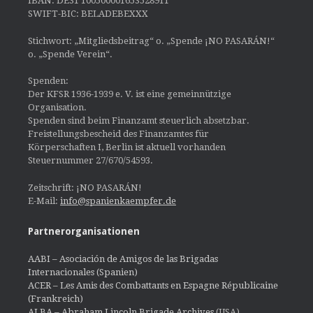
IBAN: DE31 100500001653528911
SWIFT-BIC: BELADEBEXXX
Stichwort: „Mitgliedsbeitrag“ o. „Spende ¡NO PASARÁN!“
o. „Spende Verein“.
Spenden:
Der KFSR 1936-1939 e. V. ist eine gemeinnützige
Organisation.
Spenden sind beim Finanzamt steuerlich absetzbar.
Freistellungsbescheid des Finanzamtes für
Körperschaften I, Berlin ist aktuell vorhanden
Steuernummer 27/670/54593.
Zeitschrift: ¡NO PASARÁN!
E-Mail:
info@spanienkaempfer.de
Partnerorganisationen
AABI – Asociación de Amigos de las Brigadas
Internacionales (Spanien)
ACER – Les Amis des Combattants en Espagne Républicaine
(Frankreich)
ALBA – Abraham Lincoln Brigade Archives
(USA)