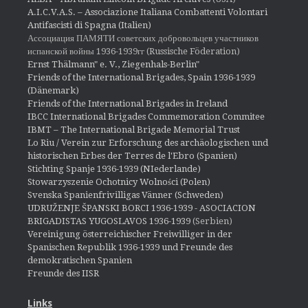
A.I.C.V.A.S. – Associazione Italiana Combattenti Volontari
Antifascisti di Spagna (Italien)
Ассоциация ПАМЯТИ советских добровольцев участников
испанской войны 1936-1939гг (Russische Föderation)
Ernst Thälmann" e. V., Ziegenhals-Berlin"
Friends of the International Brigades, Spain 1936-1939
(Dänemark)
Friends of the International Brigades in Ireland
IBCC International Brigades Commemoration Commitee
IBMT – The International Brigade Memorial Trust
Lo Riu / Verein zur Erforschung des archäologischen und
historischen Erbes der Terres de l'Ebro (Spanien)
Stichting Spanje 1936-1939 (NIederlande)
Stowarzyszenie Ochotnicy Wolności (Polen)
Svenska Spanienfrivilligas Vänner (Schweden)
UDRUŽENJE ŠPANSKI BORCI 1936-1939 - ASOCIACION
BRIGADISTAS YUGOSLAVOS 1936-1939
(Serbien)
Vereinigung österreichischer Freiwilliger in der
Spanischen Republik 1936-1939 und Freunde des
demokratischen Spanien
Freunde des IISR
Links