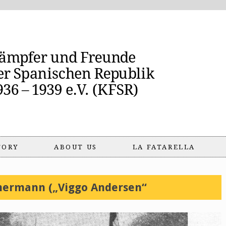
TORY
ABOUT US
LA FATARELLA
mermann („Viggo Andersen“