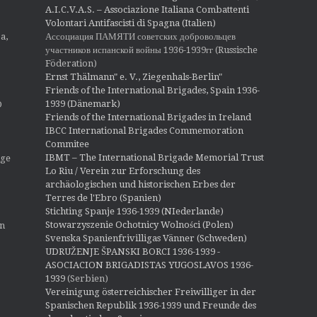
A.I.C.V.A.S. – Associazione Italiana Combattenti
Volontari Antifascisti di Spagna (Italien)
Ассоциация ПАМЯТИ советских добровольцев
a,
участников испанской войны 1936-1939гг (Russische
Föderation)
Ernst Thälmann" e. V., Ziegenhals-Berlin"
Friends of the International Brigades, Spain 1936-
1939 (Dänemark)
O
Friends of the International Brigades in Ireland
IBCC International Brigades Commemoration
Commitee
IBMT – The International Brigade Memorial Trust
ige
Lo Riu / Verein zur Erforschung des
archäologischen und historischen Erbes der
Terres de l'Ebro (Spanien)
Stichting Spanje 1936-1939 (NIederlande)
Stowarzyszenie Ochotnicy Wolności (Polen)
en
Svenska Spanienfrivilligas Vänner (Schweden)
UDRUŽENJE ŠPANSKI BORCI 1936-1939 -
ASOCIACION BRIGADISTAS YUGOSLAVOS 1936-
1939
(Serbien)
Vereinigung österreichischer Freiwilliger in der
Spanischen Republik 1936-1939 und Freunde des