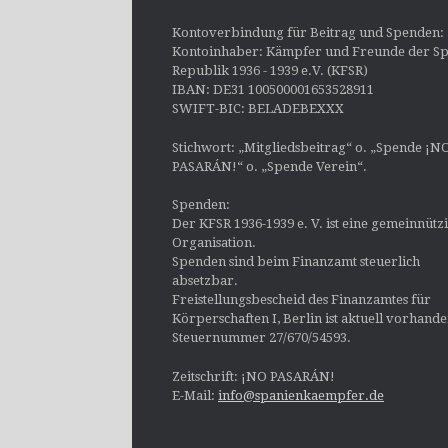
Kontoverbindung für Beitrag und Spenden:
Kontoinhaber: Kämpfer und Freunde der Sp
Republik 1936 - 1939 e.V. (KFSR)
IBAN: DE31 100500001653528911
SWIFT-BIC: BELADEBEXXX
Stichwort: „Mitgliedsbeitrag“ o. „Spende ¡N
PASARÁN!“ o. „Spende Verein“.
Spenden:
Der KFSR 1936-1939 e. V. ist eine gemeinnütz
Organisation.
Spenden sind beim Finanzamt steuerlich
absetzbar.
Freistellungsbescheid des Finanzamtes für
Körperschaften I, Berlin ist aktuell vorhand
Steuernummer 27/670/54593.
Zeitschrift: ¡NO PASARÁN!
E-Mail:
info@spanienkaempfer.de