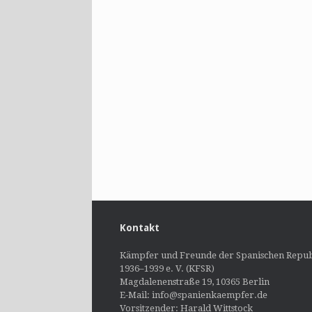
Kontakt
Kämpfer und Freunde der Spanischen Repub
1936–1939 e. V. (KFSR)
Magdalenenstraße 19, 10365 Berlin
E-Mail: info@spanienkaempfer.de
Vorsitzender: Harald Wittstock