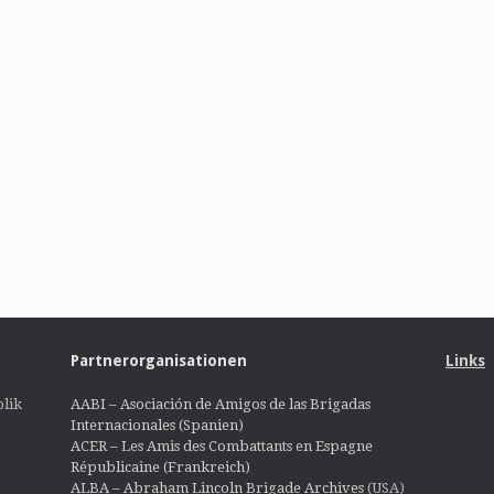
Partnerorganisationen
Links
lik
AABI – Asociación de Amigos de las Brigadas
Internacionales (Spanien)
ACER – Les Amis des Combattants en Espagne
Républicaine (Frankreich)
ALBA – Abraham Lincoln Brigade Archives
(USA)