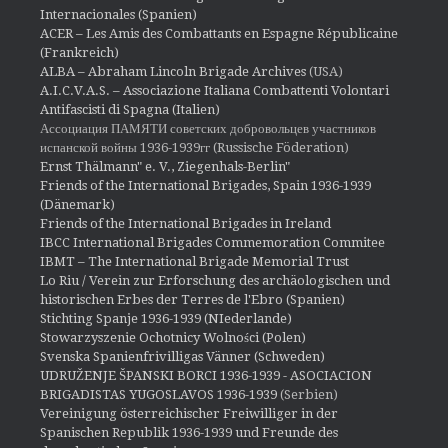
Internacionales (Spanien)
ACER – Les Amis des Combattants en Espagne Républicaine
(Frankreich)
ALBA – Abraham Lincoln Brigade Archives
(USA)
A.I.C.V.A.S. – Associazione Italiana Combattenti Volontari
Antifascisti di Spagna (Italien)
Ассоциация ПАМЯТИ советских добровольцев участников
испанской войны 1936-1939гг (Russische Föderation)
Ernst Thälmann" e. V., Ziegenhals-Berlin"
Friends of the International Brigades, Spain 1936-1939
(Dänemark)
Friends of the International Brigades in Ireland
IBCC International Brigades Commemoration Commitee
IBMT – The International Brigade Memorial Trust
Lo Riu / Verein zur Erforschung des archäologischen und
historischen Erbes der Terres de l'Ebro (Spanien)
Stichting Spanje 1936-1939 (NIederlande)
Stowarzyszenie Ochotnicy Wolności (Polen)
Svenska Spanienfrivilligas Vänner (Schweden)
UDRUŽENJE ŠPANSKI BORCI 1936-1939 - ASOCIACION
BRIGADISTAS YUGOSLAVOS 1936-1939
(Serbien)
Vereinigung österreichischer Freiwilliger in der
Spanischen Republik 1936-1939 und Freunde des