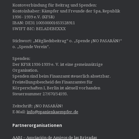
Kontoverbindung für Beitrag und Spenden:
Kontoinhaber: Kämpfer und Freunde der Spa, Republik
1936 - 1939 e.V. (KFSR)
IBAN: DE31 100500001653528911
SWIFT-BIC: BELADEBEXXX
Stichwort: „Mitgliedsbeitrag“ o. „Spende ¡NO PASARÁN!“
o. „Spende Verein“.
Spenden:
Der KFSR 1936-1939 e. V. ist eine gemeinnützige
Organisation.
Spenden sind beim Finanzamt steuerlich absetzbar.
Freistellungsbescheid des Finanzamtes für
Körperschaften I, Berlin ist aktuell vorhanden
Steuernummer 27/670/54593.
Zeitschrift: ¡NO PASARÁN!
E-Mail:
info@spanienkaempfer.de
Partnerorganisationen
AABI – Asociación de Amigos de las Brigadas