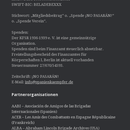
SWIFT-BIC: BELADEBEXXX
Stichwort: „Mitgliedsbeitrag“ o. „Spende ¡NO PASARÁN!“
o. „Spende Verein“.
Spenden:
Der KFSR 1936-1939 e. V. ist eine gemeinnützige
Organisation.
Spenden sind beim Finanzamt steuerlich absetzbar.
Freistellungsbescheid des Finanzamtes für
Körperschaften I, Berlin ist aktuell vorhanden
Steuernummer 27/670/54593.
Zeitschrift: ¡NO PASARÁN!
E-Mail:
info@spanienkaempfer.de
Partnerorganisationen
AABI – Asociación de Amigos de las Brigadas
Internacionales (Spanien)
ACER – Les Amis des Combattants en Espagne Républicaine
(Frankreich)
ALBA – Abraham Lincoln Brigade Archives
(USA)