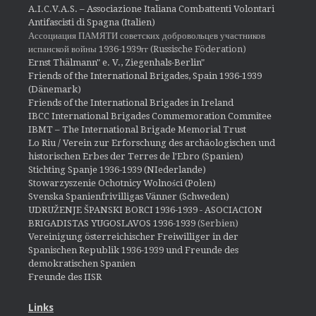
A.I.C.V.A.S. – Associazione Italiana Combattenti Volontari
Antifascisti di Spagna (Italien)
Ассоциация ПАМЯТИ советских добровольцев участников
испанской войны 1936-1939гг (Russische Föderation)
Ernst Thälmann" e. V., Ziegenhals-Berlin"
Friends of the International Brigades, Spain 1936-1939
(Dänemark)
Friends of the International Brigades in Ireland
IBCC International Brigades Commemoration Commitee
IBMT – The International Brigade Memorial Trust
Lo Riu / Verein zur Erforschung des archäologischen und
historischen Erbes der Terres de l'Ebro (Spanien)
Stichting Spanje 1936-1939 (NIederlande)
Stowarzyszenie Ochotnicy Wolności (Polen)
Svenska Spanienfrivilligas Vänner (Schweden)
UDRUŽENJE ŠPANSKI BORCI 1936-1939 - ASOCIACION
BRIGADISTAS YUGOSLAVOS 1936-1939
(Serbien)
Vereinigung österreichischer Freiwilliger in der
Spanischen Republik 1936-1939 und Freunde des
demokratischen Spanien
Freunde des IISR
Links