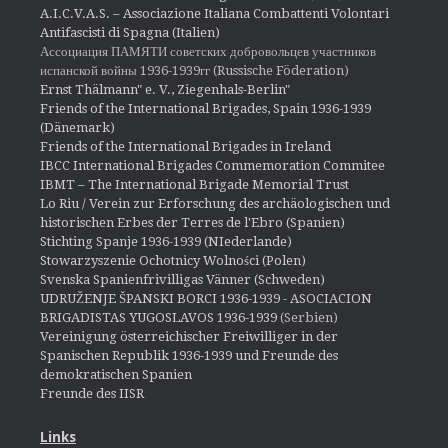
A.I.C.V.A.S. – Associazione Italiana Combattenti Volontari
Antifascisti di Spagna (Italien)
Ассоциация ПАМЯТИ советских добровольцев участников
испанской войны 1936-1939гг (Russische Föderation)
Ernst Thälmann" e. V., Ziegenhals-Berlin"
Friends of the International Brigades, Spain 1936-1939
(Dänemark)
Friends of the International Brigades in Ireland
IBCC International Brigades Commemoration Commitee
IBMT – The International Brigade Memorial Trust
Lo Riu / Verein zur Erforschung des archäologischen und
historischen Erbes der Terres de l'Ebro (Spanien)
Stichting Spanje 1936-1939 (NIederlande)
Stowarzyszenie Ochotnicy Wolności (Polen)
Svenska Spanienfrivilligas Vänner (Schweden)
UDRUŽENJE ŠPANSKI BORCI 1936-1939 - ASOCIACION
BRIGADISTAS YUGOSLAVOS 1936-1939
(Serbien)
Vereinigung österreichischer Freiwilliger in der
Spanischen Republik 1936-1939 und Freunde des
demokratischen Spanien
Freunde des IISR
Links