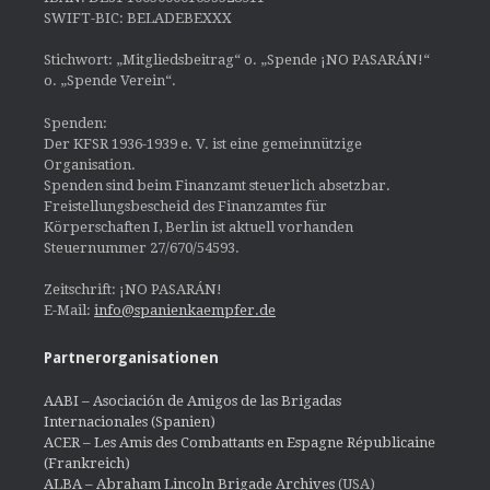
SWIFT-BIC: BELADEBEXXX
Stichwort: „Mitgliedsbeitrag“ o. „Spende ¡NO PASARÁN!“
o. „Spende Verein“.
Spenden:
Der KFSR 1936-1939 e. V. ist eine gemeinnützige
Organisation.
Spenden sind beim Finanzamt steuerlich absetzbar.
Freistellungsbescheid des Finanzamtes für
Körperschaften I, Berlin ist aktuell vorhanden
Steuernummer 27/670/54593.
Zeitschrift: ¡NO PASARÁN!
E-Mail:
info@spanienkaempfer.de
Partnerorganisationen
AABI – Asociación de Amigos de las Brigadas
Internacionales (Spanien)
ACER – Les Amis des Combattants en Espagne Républicaine
(Frankreich)
ALBA – Abraham Lincoln Brigade Archives
(USA)