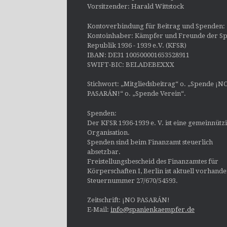
Vorsitzender: Harald Wittstock
Kontoverbindung für Beitrag und Spenden:
Kontoinhaber: Kämpfer und Freunde der Sp
Republik 1936 - 1939 e.V. (KFSR)
IBAN: DE31 100500001653528911
SWIFT-BIC: BELADEBEXXX
Stichwort: „Mitgliedsbeitrag“ o. „Spende ¡N
PASARÁN!“ o. „Spende Verein“.
Spenden:
Der KFSR 1936-1939 e. V. ist eine gemeinnütz
Organisation.
Spenden sind beim Finanzamt steuerlich
absetzbar.
Freistellungsbescheid des Finanzamtes für
Körperschaften I, Berlin ist aktuell vorhand
Steuernummer 27/670/54593.
Zeitschrift: ¡NO PASARÁN!
E-Mail:
info@spanienkaempfer.de