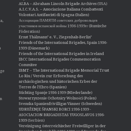
ALBA – Abraham Lincoln Brigade Archives
(USA)
A.I.C.V.A.S. – Associazione Italiana Combattenti
Volontari Antifascisti di Spagna (Italien)
Ассоциация ПАМЯТИ советских добровольцев
a,
участников испанской войны 1936-1939гг (Russische
Föderation)
Ernst Thälmann" e. V., Ziegenhals-Berlin"
Friends of the International Brigades, Spain 1936-
1939 (Dänemark)
O
Friends of the International Brigades in Ireland
IBCC International Brigades Commemoration
Commitee
IBMT – The International Brigade Memorial Trust
ige
Lo Riu / Verein zur Erforschung des
archäologischen und historischen Erbes der
Terres de l'Ebro (Spanien)
Stichting Spanje 1936-1939 (NIederlande)
Stowarzyszenie Ochotnicy Wolności (Polen)
en
Svenska Spanienfrivilligas Vänner (Schweden)
UDRUŽENJE ŠPANSKI BORCI 1936-1939 -
ASOCIACION BRIGADISTAS YUGOSLAVOS 1936-
1939
(Serbien)
Vereinigung österreichischer Freiwilliger in der