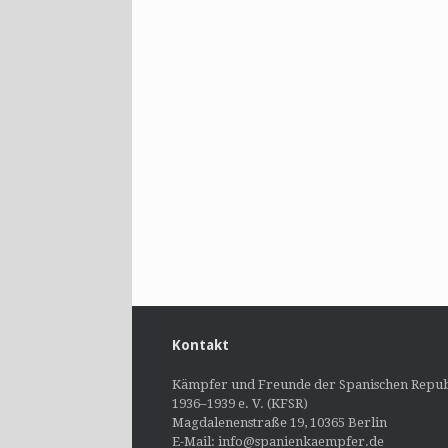
Kontakt
Kämpfer und Freunde der Spanischen Repub
1936–1939 e. V. (KFSR)
Magdalenenstraße 19, 10365 Berlin
E-Mail: info@spanienkaempfer.de