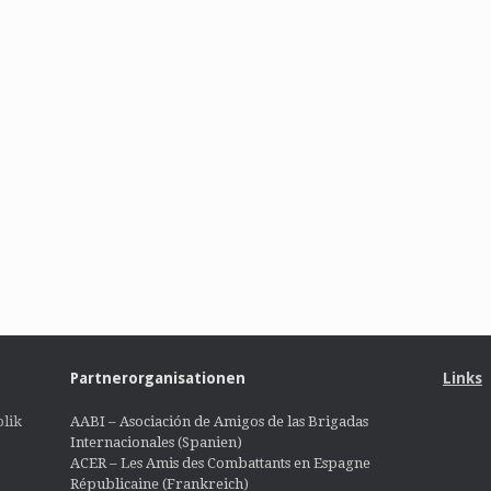
Partnerorganisationen
Links
lik
AABI – Asociación de Amigos de las Brigadas
Internacionales (Spanien)
ACER – Les Amis des Combattants en Espagne
Républicaine (Frankreich)