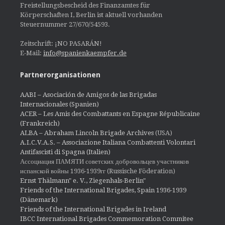
Freistellungsbescheid des Finanzamtes für
Körperschaften I, Berlin ist aktuell vorhanden
Steuernummer 27/670/54593.
Zeitschrift: ¡NO PASARÁN!
E-Mail:
info@spanienkaempfer.de
Partnerorganisationen
AABI – Asociación de Amigos de las Brigadas
Internacionales (Spanien)
ACER – Les Amis des Combattants en Espagne Républicaine
(Frankreich)
ALBA – Abraham Lincoln Brigade Archives
(USA)
A.I.C.V.A.S. – Associazione Italiana Combattenti Volontari
Antifascisti di Spagna (Italien)
Ассоциация ПАМЯТИ советских добровольцев участников
испанской войны 1936-1939гг (Russische Föderation)
Ernst Thälmann" e. V., Ziegenhals-Berlin"
Friends of the International Brigades, Spain 1936-1939
(Dänemark)
Friends of the International Brigades in Ireland
IBCC International Brigades Commemoration Commitee