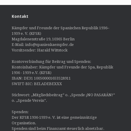
Kontakt
Kämpfer und Freunde der Spanischen Republik 1936–
1939 e. V. (KFSR)
Magdalenenstraße 19, 10365 Berlin
E-Mail: info@spanienkaempfer.de
Vorsitzender: Harald Wittstock
Kontoverbindung für Beitrag und Spenden:
Kontoinhaber: Kämpfer und Freunde der Spa, Republik
1936 - 1939 e.V. (KFSR)
IBAN: DE31 100500001653528911
SWIFT-BIC: BELADEBEXXX
Stichwort: „Mitgliedsbeitrag“ o. „Spende ¡NO PASARÁN!“
o. „Spende Verein“.
Spenden:
Der KFSR 1936-1939 e. V. ist eine gemeinnützige
Organisation.
Spenden sind beim Finanzamt steuerlich absetzbar.