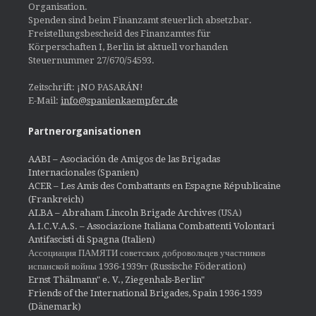
Organisation.
Spenden sind beim Finanzamt steuerlich absetzbar.
Freistellungsbescheid des Finanzamtes für
Körperschaften I, Berlin ist aktuell vorhanden
Steuernummer 27/670/54593.
Zeitschrift: ¡NO PASARÁN!
E-Mail:
info@spanienkaempfer.de
Partnerorganisationen
AABI – Asociación de Amigos de las Brigadas
Internacionales (Spanien)
ACER – Les Amis des Combattants en Espagne Républicaine
(Frankreich)
ALBA – Abraham Lincoln Brigade Archives
(USA)
A.I.C.V.A.S. – Associazione Italiana Combattenti Volontari
Antifascisti di Spagna (Italien)
Ассоциация ПАМЯТИ советских добровольцев участников
испанской войны 1936-1939гг (Russische Föderation)
Ernst Thälmann" e. V., Ziegenhals-Berlin"
Friends of the International Brigades, Spain 1936-1939
(Dänemark)