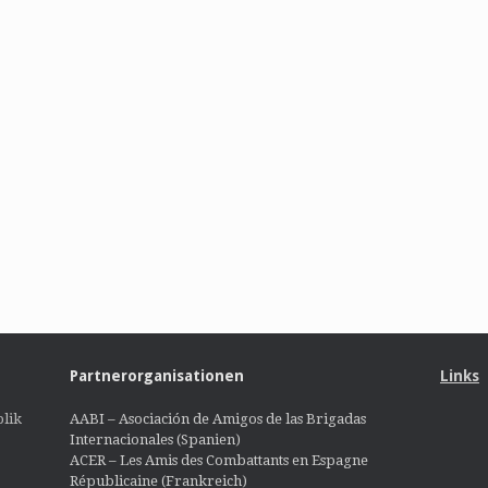
Partnerorganisationen
Links
lik
AABI – Asociación de Amigos de las Brigadas
Internacionales (Spanien)
ACER – Les Amis des Combattants en Espagne
Républicaine (Frankreich)