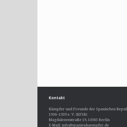
Kontakt
Kämpfer und Freunde der Spanischen Repub
1936–1939 e. V. (KFSR)
Magdalenenstraße 19, 10365 Berlin
E-Mail: info@spanienkaempfer.de