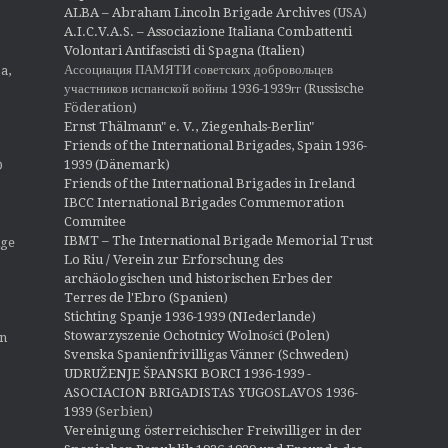
ALBA – Abraham Lincoln Brigade Archives
(USA)
A.I.C.V.A.S. – Associazione Italiana Combattenti
Volontari Antifascisti di Spagna (Italien)
Ассоциация ПАМЯТИ советских добровольцев
a,
участников испанской войны 1936-1939гг (Russische
Föderation)
Ernst Thälmann" e. V., Ziegenhals-Berlin"
Friends of the International Brigades, Spain 1936-
1939 (Dänemark)
O
Friends of the International Brigades in Ireland
IBCC International Brigades Commemoration
Commitee
IBMT – The International Brigade Memorial Trust
ige
Lo Riu / Verein zur Erforschung des
archäologischen und historischen Erbes der
Terres de l'Ebro (Spanien)
Stichting Spanje 1936-1939 (NIederlande)
Stowarzyszenie Ochotnicy Wolności (Polen)
en
Svenska Spanienfrivilligas Vänner (Schweden)
UDRUŽENJE ŠPANSKI BORCI 1936-1939 -
ASOCIACION BRIGADISTAS YUGOSLAVOS 1936-
1939
(Serbien)
Vereinigung österreichischer Freiwilliger in der