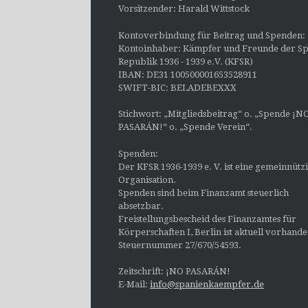
Vorsitzender: Harald Wittstock
Kontoverbindung für Beitrag und Spenden:
Kontoinhaber: Kämpfer und Freunde der Sp
Republik 1936 - 1939 e.V. (KFSR)
IBAN: DE31 100500001653528911
SWIFT-BIC: BELADEBEXXX
Stichwort: „Mitgliedsbeitrag“ o. „Spende ¡N
PASARÁN!“ o. „Spende Verein“.
Spenden:
Der KFSR 1936-1939 e. V. ist eine gemeinnütz
Organisation.
Spenden sind beim Finanzamt steuerlich
absetzbar.
Freistellungsbescheid des Finanzamtes für
Körperschaften I, Berlin ist aktuell vorhand
Steuernummer 27/670/54593.
Zeitschrift: ¡NO PASARÁN!
E-Mail:
info@spanienkaempfer.de