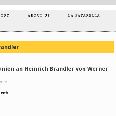
TORY
ABOUT US
LA FATARELLA
randler
panien an Heinrich Brandler von Werner
KFSR
utsch.