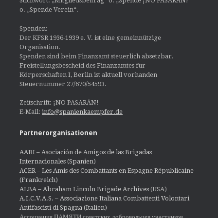
Stichwort: „Mitgliedsbeitrag“ o. „Spende ¡NO PASARÁN!“
o. „Spende Verein“.
Spenden:
Der KFSR 1936-1939 e. V. ist eine gemeinnützige
Organisation.
Spenden sind beim Finanzamt steuerlich absetzbar.
Freistellungsbescheid des Finanzamtes für
Körperschaften I, Berlin ist aktuell vorhanden
Steuernummer 27/670/54593.
Zeitschrift: ¡NO PASARÁN!
E-Mail:
info@spanienkaempfer.de
Partnerorganisationen
AABI – Asociación de Amigos de las Brigadas
Internacionales (Spanien)
ACER – Les Amis des Combattants en Espagne Républicaine
(Frankreich)
ALBA – Abraham Lincoln Brigade Archives
(USA)
A.I.C.V.A.S. – Associazione Italiana Combattenti Volontari
Antifascisti di Spagna (Italien)
Ассоциация ПАМЯТИ советских добровольцев участников