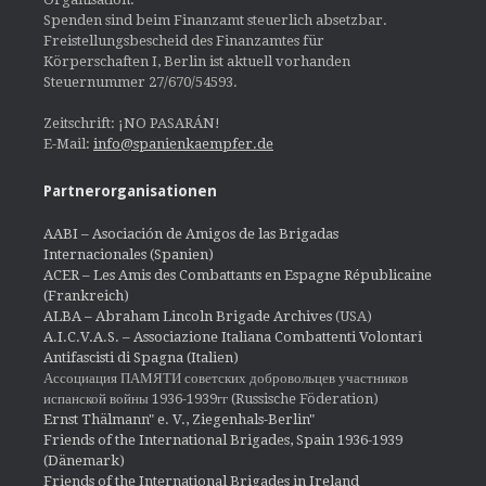
Spenden sind beim Finanzamt steuerlich absetzbar.
Freistellungsbescheid des Finanzamtes für
Körperschaften I, Berlin ist aktuell vorhanden
Steuernummer 27/670/54593.
Zeitschrift: ¡NO PASARÁN!
E-Mail:
info@spanienkaempfer.de
Partnerorganisationen
AABI – Asociación de Amigos de las Brigadas
Internacionales (Spanien)
ACER – Les Amis des Combattants en Espagne Républicaine
(Frankreich)
ALBA – Abraham Lincoln Brigade Archives
(USA)
A.I.C.V.A.S. – Associazione Italiana Combattenti Volontari
Antifascisti di Spagna (Italien)
Ассоциация ПАМЯТИ советских добровольцев участников
испанской войны 1936-1939гг (Russische Föderation)
Ernst Thälmann" e. V., Ziegenhals-Berlin"
Friends of the International Brigades, Spain 1936-1939
(Dänemark)
Friends of the International Brigades in Ireland