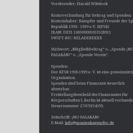
Vorsitzender: Harald Wittstock
Kontoverbindung für Beitrag und Spenden:
Kontoinhaber: Kämpfer und Freunde der Sp
Republik 1936 - 1939 e.V. (KFSR)
IBAN: DE31 100500001653528911
SWIFT-BIC: BELADEBEXXX
Stichwort: „Mitgliedsbeitrag“ o. „Spende ¡N
PASARÁN!“ o. „Spende Verein“.
Spenden:
Der KFSR 1936-1939 e. V. ist eine gemeinnütz
Organisation.
Spenden sind beim Finanzamt steuerlich
absetzbar.
Freistellungsbescheid des Finanzamtes für
Körperschaften I, Berlin ist aktuell vorhand
Steuernummer 27/670/54593.
Zeitschrift: ¡NO PASARÁN!
E-Mail:
info@spanienkaempfer.de