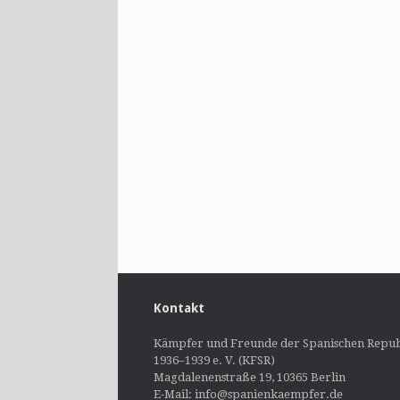
Kontakt
Kämpfer und Freunde der Spanischen Repub
1936–1939 e. V. (KFSR)
Magdalenenstraße 19, 10365 Berlin
E-Mail: info@spanienkaempfer.de