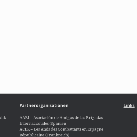
Partnerorganisationen
Links
lik
AABI – Asociación de Amigos de las Brigadas
Internacionales (Spanien)
ACER – Les Amis des Combattants en Espagne
Républicaine (Frankreich)