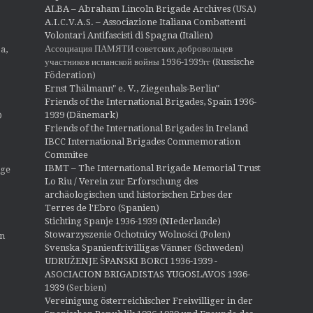
ALBA – Abraham Lincoln Brigade Archives
(USA)
A.I.C.V.A.S. – Associazione Italiana Combattenti
Volontari Antifascisti di Spagna (Italien)
Ассоциация ПАМЯТИ советских добровольцев
a,
участников испанской войны 1936-1939гг (Russische
Föderation)
Ernst Thälmann" e. V., Ziegenhals-Berlin"
Friends of the International Brigades, Spain 1936-
1939 (Dänemark)
O
Friends of the International Brigades in Ireland
IBCC International Brigades Commemoration
Commitee
IBMT – The International Brigade Memorial Trust
ige
Lo Riu / Verein zur Erforschung des
archäologischen und historischen Erbes der
Terres de l'Ebro (Spanien)
Stichting Spanje 1936-1939 (NIederlande)
Stowarzyszenie Ochotnicy Wolności (Polen)
en
Svenska Spanienfrivilligas Vänner (Schweden)
UDRUŽENJE ŠPANSKI BORCI 1936-1939 -
ASOCIACION BRIGADISTAS YUGOSLAVOS 1936-
1939
(Serbien)
Vereinigung österreichischer Freiwilliger in der