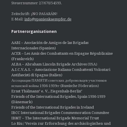
Steuernummer 27/670/54593.
Zeitschrift: ¡NO PASARÁN!
E-Mail:
info@spanienkaempfer.de
Partnerorganisationen
AABI – Asociación de Amigos de las Brigadas
Internacionales (Spanien)
ACER – Les Amis des Combattants en Espagne Républicaine
(Frankreich)
ALBA – Abraham Lincoln Brigade Archives
(USA)
A.I.C.V.A.S. – Associazione Italiana Combattenti Volontari
Antifascisti di Spagna (Italien)
Ассоциация ПАМЯТИ советских добровольцев участников
испанской войны 1936-1939гг (Russische Föderation)
Ernst Thälmann" e. V., Ziegenhals-Berlin"
Friends of the International Brigades, Spain 1936-1939
(Dänemark)
Friends of the International Brigades in Ireland
IBCC International Brigades Commemoration Commitee
IBMT – The International Brigade Memorial Trust
Lo Riu / Verein zur Erforschung des archäologischen und