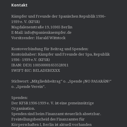
Kontakt
Kämpfer und Freunde der Spanischen Republik 1936–
1939 e. V. (KFSR)
Magdalenenstraße 19, 10365 Berlin
E-Mail: info@spanienkaempfer.de
Vorsitzender: Harald Wittstock
Kontoverbindung für Beitrag und Spenden:
Kontoinhaber: Kämpfer und Freunde der Spa, Republik
1936 - 1939 e.V. (KFSR)
IBAN: DE31 100500001653528911
SWIFT-BIC: BELADEBEXXX
Stichwort: „Mitgliedsbeitrag“ o. „Spende ¡NO PASARÁN!“
o. „Spende Verein“.
Spenden:
Der KFSR 1936-1939 e. V. ist eine gemeinnützige
Organisation.
Spenden sind beim Finanzamt steuerlich absetzbar.
Freistellungsbescheid des Finanzamtes für
Körperschaften I, Berlin ist aktuell vorhanden