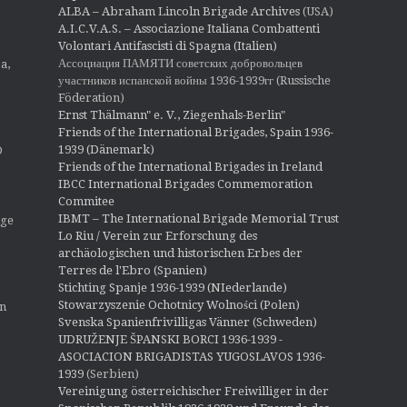
ALBA – Abraham Lincoln Brigade Archives
(USA)
A.I.C.V.A.S. – Associazione Italiana Combattenti
Volontari Antifascisti di Spagna (Italien)
Ассоциация ПАМЯТИ советских добровольцев
a,
участников испанской войны 1936-1939гг (Russische
Föderation)
Ernst Thälmann" e. V., Ziegenhals-Berlin"
Friends of the International Brigades, Spain 1936-
1939 (Dänemark)
O
Friends of the International Brigades in Ireland
IBCC International Brigades Commemoration
Commitee
IBMT – The International Brigade Memorial Trust
ige
Lo Riu / Verein zur Erforschung des
archäologischen und historischen Erbes der
Terres de l'Ebro (Spanien)
Stichting Spanje 1936-1939 (NIederlande)
Stowarzyszenie Ochotnicy Wolności (Polen)
en
Svenska Spanienfrivilligas Vänner (Schweden)
UDRUŽENJE ŠPANSKI BORCI 1936-1939 -
ASOCIACION BRIGADISTAS YUGOSLAVOS 1936-
1939
(Serbien)
Vereinigung österreichischer Freiwilliger in der