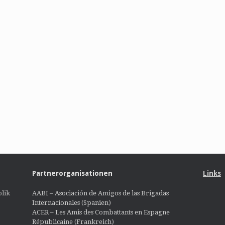
Partnerorganisationen
Links
lik
AABI – Asociación de Amigos de las Brigadas
Internacionales (Spanien)
ACER – Les Amis des Combattants en Espagne
Républicaine (Frankreich)