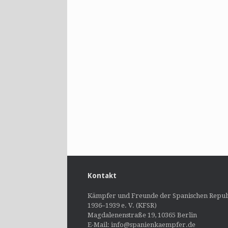
Kontakt
Kämpfer und Freunde der Spanischen Repub
1936–1939 e. V. (KFSR)
Magdalenenstraße 19, 10365 Berlin
E-Mail: info@spanienkaempfer.de