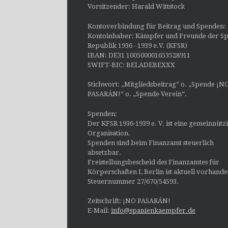
Vorsitzender: Harald Wittstock
Kontoverbindung für Beitrag und Spenden:
Kontoinhaber: Kämpfer und Freunde der Sp
Republik 1936 - 1939 e.V. (KFSR)
IBAN: DE31 100500001653528911
SWIFT-BIC: BELADEBEXXX
Stichwort: „Mitgliedsbeitrag“ o. „Spende ¡N
PASARÁN!“ o. „Spende Verein“.
Spenden:
Der KFSR 1936-1939 e. V. ist eine gemeinnütz
Organisation.
Spenden sind beim Finanzamt steuerlich
absetzbar.
Freistellungsbescheid des Finanzamtes für
Körperschaften I, Berlin ist aktuell vorhand
Steuernummer 27/670/54593.
Zeitschrift: ¡NO PASARÁN!
E-Mail:
info@spanienkaempfer.de