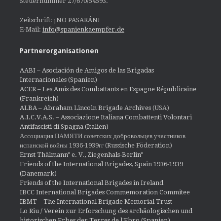
Steuernummer 27/670/54593.
Zeitschrift: ¡NO PASARÁN!
E-Mail:
info@spanienkaempfer.de
Partnerorganisationen
AABI – Asociación de Amigos de las Brigadas
Internacionales (Spanien)
ACER – Les Amis des Combattants en Espagne Républicaine
(Frankreich)
ALBA – Abraham Lincoln Brigade Archives
(USA)
A.I.C.V.A.S. – Associazione Italiana Combattenti Volontari
Antifascisti di Spagna (Italien)
Ассоциация ПАМЯТИ советских добровольцев участников
испанской войны 1936-1939гг (Russische Föderation)
Ernst Thälmann" e. V., Ziegenhals-Berlin"
Friends of the International Brigades, Spain 1936-1939
(Dänemark)
Friends of the International Brigades in Ireland
IBCC International Brigades Commemoration Commitee
IBMT – The International Brigade Memorial Trust
Lo Riu / Verein zur Erforschung des archäologischen und
historischen Erbes der Terres de l'Ebro (Spanien)