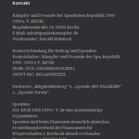
Kontakt
Kämpfer und Freunde der Spanischen Republik 1936–
1939 e. V. (KFSR)
Magdalenenstraße 19, 10365 Berlin
E-Mail: info@spanienkaempfer.de
Vorsitzender: Harald Wittstock
Kontoverbindung für Beitrag und Spenden:
Kontoinhaber: Kämpfer und Freunde der Spa, Republik
1936 - 1939 e.V. (KFSR)
IBAN: DE31 100500001653528911
SWIFT-BIC: BELADEBEXXX
Stichwort: „Mitgliedsbeitrag“ o. „Spende ¡NO PASARÁN!“
o. „Spende Verein“.
Spenden:
Der KFSR 1936-1939 e. V. ist eine gemeinnützige
Organisation.
Spenden sind beim Finanzamt steuerlich absetzbar.
Freistellungsbescheid des Finanzamtes für
Körperschaften I, Berlin ist aktuell vorhanden