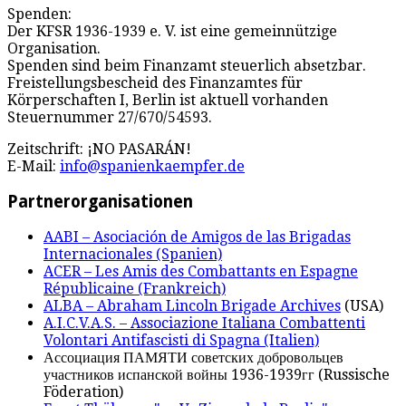
Spenden:
Der KFSR 1936-1939 e. V. ist eine gemeinnützige
Organisation.
Spenden sind beim Finanzamt steuerlich absetzbar.
Freistellungsbescheid des Finanzamtes für
Körperschaften I, Berlin ist aktuell vorhanden
Steuernummer 27/670/54593.
Zeitschrift: ¡NO PASARÁN!
E-Mail:
info@spanienkaempfer.de
Partnerorganisationen
AABI – Asociación de Amigos de las Brigadas
Internacionales (Spanien)
ACER – Les Amis des Combattants en Espagne
Républicaine (Frankreich)
ALBA – Abraham Lincoln Brigade Archives
(USA)
A.I.C.V.A.S. – Associazione Italiana Combattenti
Volontari Antifascisti di Spagna (Italien)
Ассоциация ПАМЯТИ советских добровольцев
участников испанской войны 1936-1939гг (Russische
Föderation)