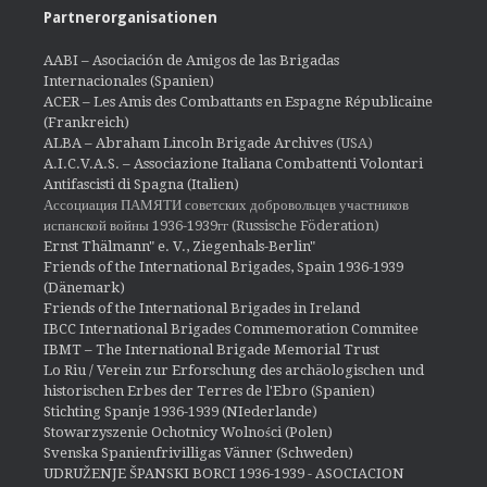
Partnerorganisationen
AABI – Asociación de Amigos de las Brigadas
Internacionales (Spanien)
ACER – Les Amis des Combattants en Espagne Républicaine
(Frankreich)
ALBA – Abraham Lincoln Brigade Archives
(USA)
A.I.C.V.A.S. – Associazione Italiana Combattenti Volontari
Antifascisti di Spagna (Italien)
Ассоциация ПАМЯТИ советских добровольцев участников
испанской войны 1936-1939гг (Russische Föderation)
Ernst Thälmann" e. V., Ziegenhals-Berlin"
Friends of the International Brigades, Spain 1936-1939
(Dänemark)
Friends of the International Brigades in Ireland
IBCC International Brigades Commemoration Commitee
IBMT – The International Brigade Memorial Trust
Lo Riu / Verein zur Erforschung des archäologischen und
historischen Erbes der Terres de l'Ebro (Spanien)
Stichting Spanje 1936-1939 (NIederlande)
Stowarzyszenie Ochotnicy Wolności (Polen)
Svenska Spanienfrivilligas Vänner (Schweden)
UDRUŽENJE ŠPANSKI BORCI 1936-1939 - ASOCIACION