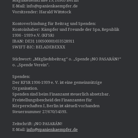
Magdalenenstraße 19, 10365 Berlin
E-Mail: info@spanienkaempfer.de
Vorsitzender: Harald Wittstock
Kontoverbindung für Beitrag und Spenden:
Kontoinhaber: Kämpfer und Freunde der Spa, Republik
1936 - 1939 e.V. (KFSR)
IBAN: DE31 100500001653528911
SWIFT-BIC: BELADEBEXXX
Stichwort: „Mitgliedsbeitrag“ o. „Spende ¡NO PASARÁN!“
o. „Spende Verein“.
Spenden:
Der KFSR 1936-1939 e. V. ist eine gemeinnützige
Organisation.
Spenden sind beim Finanzamt steuerlich absetzbar.
Freistellungsbescheid des Finanzamtes für
Körperschaften I, Berlin ist aktuell vorhanden
Steuernummer 27/670/54593.
Zeitschrift: ¡NO PASARÁN!
E-Mail:
info@spanienkaempfer.de