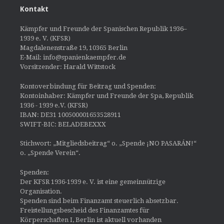
Kontakt
Kämpfer und Freunde der Spanischen Republik 1936–
1939 e. V. (KFSR)
Magdalenenstraße 19, 10365 Berlin
E-Mail: info@spanienkaempfer.de
Vorsitzender: Harald Wittstock
Kontoverbindung für Beitrag und Spenden:
Kontoinhaber: Kämpfer und Freunde der Spa, Republik
1936 - 1939 e.V. (KFSR)
IBAN: DE31 100500001653528911
SWIFT-BIC: BELADEBEXXX
Stichwort: „Mitgliedsbeitrag“ o. „Spende ¡NO PASARÁN!“
o. „Spende Verein“.
Spenden:
Der KFSR 1936-1939 e. V. ist eine gemeinnützige
Organisation.
Spenden sind beim Finanzamt steuerlich absetzbar.
Freistellungsbescheid des Finanzamtes für
Körperschaften I, Berlin ist aktuell vorhanden