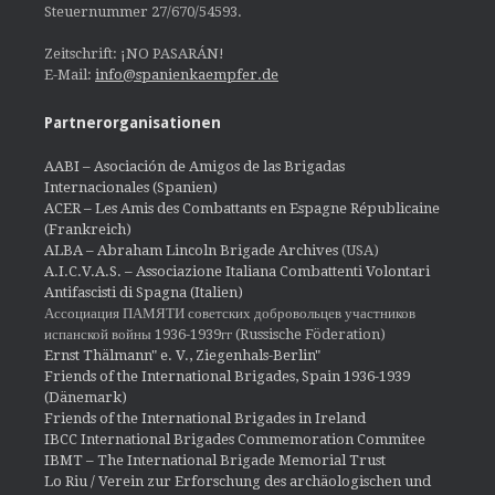
Steuernummer 27/670/54593.
Zeitschrift: ¡NO PASARÁN!
E-Mail:
info@spanienkaempfer.de
Partnerorganisationen
AABI – Asociación de Amigos de las Brigadas
Internacionales (Spanien)
ACER – Les Amis des Combattants en Espagne Républicaine
(Frankreich)
ALBA – Abraham Lincoln Brigade Archives
(USA)
A.I.C.V.A.S. – Associazione Italiana Combattenti Volontari
Antifascisti di Spagna (Italien)
Ассоциация ПАМЯТИ советских добровольцев участников
испанской войны 1936-1939гг (Russische Föderation)
Ernst Thälmann" e. V., Ziegenhals-Berlin"
Friends of the International Brigades, Spain 1936-1939
(Dänemark)
Friends of the International Brigades in Ireland
IBCC International Brigades Commemoration Commitee
IBMT – The International Brigade Memorial Trust
Lo Riu / Verein zur Erforschung des archäologischen und