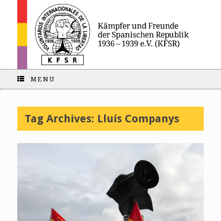
MENU
Tag Archives:
Lluís Companys