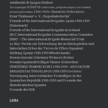
Antifascisti di Spagna (Italien)
Ассоциация ПАМЯТИ советских добровольцев участников
испанской войны 1936-1939гг (Russische Föderation)
Ernst Thälmann" e. V., Ziegenhals-Berlin"
Friends of the International Brigades, Spain 1936-1939
(Dänemark)
Friends of the International Brigades in Ireland
IBCC International Brigades Commemoration Commitee
IBMT – The International Brigade Memorial Trust
Lo Riu / Verein zur Erforschung des archäologischen und
historischen Erbes der Terres de l'Ebro (Spanien)
Stichting Spanje 1936-1939 (NIederlande)
Stowarzyszenie Ochotnicy Wolności (Polen)
Svenska Spanienfrivilligas Vänner (Schweden)
UDRUŽENJE ŠPANSKI BORCI 1936-1939 - ASOCIACION
BRIGADISTAS YUGOSLAVOS 1936-1939
(Serbien)
Vereinigung österreichischer Freiwilliger in der
Spanischen Republik 1936-1939 und Freunde des
demokratischen Spanien
Freunde des IISR
Links