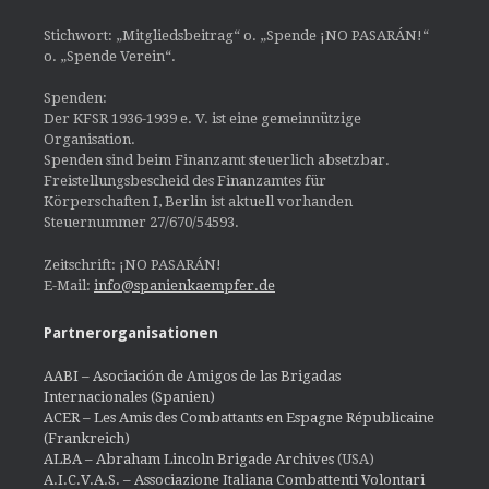
Stichwort: „Mitgliedsbeitrag“ o. „Spende ¡NO PASARÁN!“
o. „Spende Verein“.
Spenden:
Der KFSR 1936-1939 e. V. ist eine gemeinnützige
Organisation.
Spenden sind beim Finanzamt steuerlich absetzbar.
Freistellungsbescheid des Finanzamtes für
Körperschaften I, Berlin ist aktuell vorhanden
Steuernummer 27/670/54593.
Zeitschrift: ¡NO PASARÁN!
E-Mail:
info@spanienkaempfer.de
Partnerorganisationen
AABI – Asociación de Amigos de las Brigadas
Internacionales (Spanien)
ACER – Les Amis des Combattants en Espagne Républicaine
(Frankreich)
ALBA – Abraham Lincoln Brigade Archives
(USA)
A.I.C.V.A.S. – Associazione Italiana Combattenti Volontari