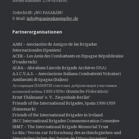
Steuernummer 27/670/54593.
Zeitschrift: ¡NO PASARÁN!
E-Mail:
info@spanienkaempfer.de
Partnerorganisationen
AABI – Asociación de Amigos de las Brigadas
Internacionales (Spanien)
ACER – Les Amis des Combattants en Espagne Républicaine
(Frankreich)
ALBA – Abraham Lincoln Brigade Archives
(USA)
A.I.C.V.A.S. – Associazione Italiana Combattenti Volontari
Antifascisti di Spagna (Italien)
Ассоциация ПАМЯТИ советских добровольцев участников
испанской войны 1936-1939гг (Russische Föderation)
Ernst Thälmann" e. V., Ziegenhals-Berlin"
Friends of the International Brigades, Spain 1936-1939
(Dänemark)
Friends of the International Brigades in Ireland
IBCC International Brigades Commemoration Commitee
IBMT – The International Brigade Memorial Trust
Lo Riu / Verein zur Erforschung des archäologischen und
historischen Erbes der Terres de l'Ebro (Spanien)