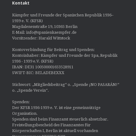
Kontakt
Kämpfer und Freunde der Spanischen Republik 1936–
1939 e. V. (KFSR)
Magdalenenstraße 19, 10365 Berlin
E-Mail: info@spanienkaempfer.de
Vorsitzender: Harald Wittstock
Kontoverbindung für Beitrag und Spenden:
Kontoinhaber: Kämpfer und Freunde der Spa, Republik
1936 - 1939 e.V. (KFSR)
IBAN: DE31 100500001653528911
SWIFT-BIC: BELADEBEXXX
Stichwort: „Mitgliedsbeitrag“ o. „Spende ¡NO PASARÁN!“
o. „Spende Verein“.
Spenden:
Der KFSR 1936-1939 e. V. ist eine gemeinnützige
Organisation.
Spenden sind beim Finanzamt steuerlich absetzbar.
Freistellungsbescheid des Finanzamtes für
Körperschaften I, Berlin ist aktuell vorhanden