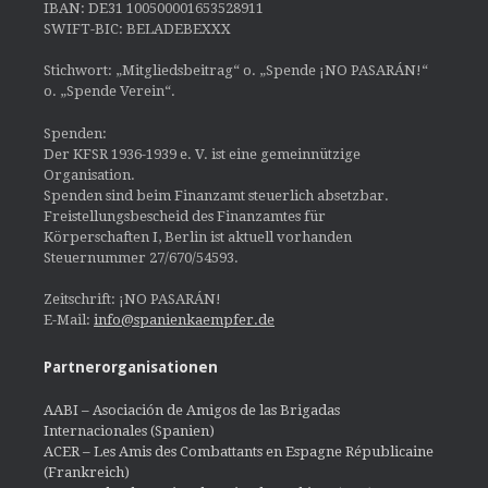
IBAN: DE31 100500001653528911
SWIFT-BIC: BELADEBEXXX
Stichwort: „Mitgliedsbeitrag“ o. „Spende ¡NO PASARÁN!“
o. „Spende Verein“.
Spenden:
Der KFSR 1936-1939 e. V. ist eine gemeinnützige
Organisation.
Spenden sind beim Finanzamt steuerlich absetzbar.
Freistellungsbescheid des Finanzamtes für
Körperschaften I, Berlin ist aktuell vorhanden
Steuernummer 27/670/54593.
Zeitschrift: ¡NO PASARÁN!
E-Mail:
info@spanienkaempfer.de
Partnerorganisationen
AABI – Asociación de Amigos de las Brigadas
Internacionales (Spanien)
ACER – Les Amis des Combattants en Espagne Républicaine
(Frankreich)