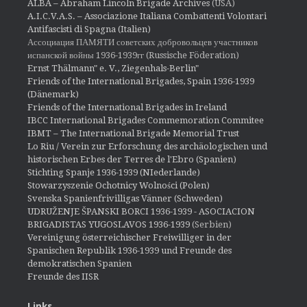
ALBA – Abraham Lincoln Brigade Archives
(USA)
A.I.C.V.A.S. – Associazione Italiana Combattenti Volontari
Antifascisti di Spagna (Italien)
Ассоциация ПАМЯТИ советских добровольцев участников
испанской войны 1936-1939гг (Russische Föderation)
Ernst Thälmann" e. V., Ziegenhals-Berlin"
Friends of the International Brigades, Spain 1936-1939
(Dänemark)
Friends of the International Brigades in Ireland
IBCC International Brigades Commemoration Commitee
IBMT – The International Brigade Memorial Trust
Lo Riu / Verein zur Erforschung des archäologischen und
historischen Erbes der Terres de l'Ebro (Spanien)
Stichting Spanje 1936-1939 (NIederlande)
Stowarzyszenie Ochotnicy Wolności (Polen)
Svenska Spanienfrivilligas Vänner (Schweden)
UDRUŽENJE ŠPANSKI BORCI 1936-1939 - ASOCIACION
BRIGADISTAS YUGOSLAVOS 1936-1939
(Serbien)
Vereinigung österreichischer Freiwilliger in der
Spanischen Republik 1936-1939 und Freunde des
demokratischen Spanien
Freunde des IISR
Links