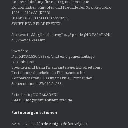
Kontoverbindung für Beitrag und Spenden:
Kontoinhaber: Kämpfer und Freunde der Spa, Republik
1936 - 1939 e.V. (KFSR)
IBAN: DE31 100500001653528911
SWIFT-BIC: BELADEBEXXX
Stichwort: „Mitgliedsbeitrag“ o. „Spende ¡NO PASARÁN!“
o. „Spende Verein“.
Spenden:
Der KFSR 1936-1939 e. V. ist eine gemeinnützige
Organisation.
Spenden sind beim Finanzamt steuerlich absetzbar.
Freistellungsbescheid des Finanzamtes für
Körperschaften I, Berlin ist aktuell vorhanden
Steuernummer 27/670/54593.
Zeitschrift: ¡NO PASARÁN!
E-Mail:
info@spanienkaempfer.de
Partnerorganisationen
AABI – Asociación de Amigos de las Brigadas