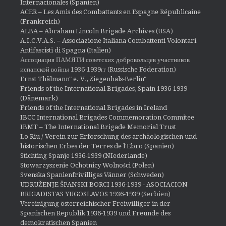
Internacionales (Spanien)
ACER – Les Amis des Combattants en Espagne Républicaine
(Frankreich)
ALBA – Abraham Lincoln Brigade Archives
(USA)
A.I.C.V.A.S. – Associazione Italiana Combattenti Volontari
Antifascisti di Spagna (Italien)
Ассоциация ПАМЯТИ советских добровольцев участников
испанской войны 1936-1939гг (Russische Föderation)
Ernst Thälmann" e. V., Ziegenhals-Berlin"
Friends of the International Brigades, Spain 1936-1939
(Dänemark)
Friends of the International Brigades in Ireland
IBCC International Brigades Commemoration Commitee
IBMT – The International Brigade Memorial Trust
Lo Riu / Verein zur Erforschung des archäologischen und
historischen Erbes der Terres de l'Ebro (Spanien)
Stichting Spanje 1936-1939 (NIederlande)
Stowarzyszenie Ochotnicy Wolności (Polen)
Svenska Spanienfrivilligas Vänner (Schweden)
UDRUŽENJE ŠPANSKI BORCI 1936-1939 - ASOCIACION
BRIGADISTAS YUGOSLAVOS 1936-1939
(Serbien)
Vereinigung österreichischer Freiwilliger in der
Spanischen Republik 1936-1939 und Freunde des
demokratischen Spanien