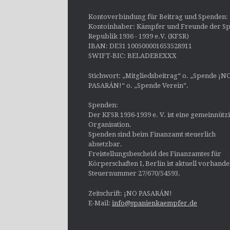
Kontoverbindung für Beitrag und Spenden:
Kontoinhaber: Kämpfer und Freunde der Sp
Republik 1936 - 1939 e.V. (KFSR)
IBAN: DE31 100500001653528911
SWIFT-BIC: BELADEBEXXX
Stichwort: „Mitgliedsbeitrag“ o. „Spende ¡N
PASARÁN!“ o. „Spende Verein“.
Spenden:
Der KFSR 1936-1939 e. V. ist eine gemeinnütz
Organisation.
Spenden sind beim Finanzamt steuerlich
absetzbar.
Freistellungsbescheid des Finanzamtes für
Körperschaften I, Berlin ist aktuell vorhand
Steuernummer 27/670/54593.
Zeitschrift: ¡NO PASARÁN!
E-Mail:
info@spanienkaempfer.de