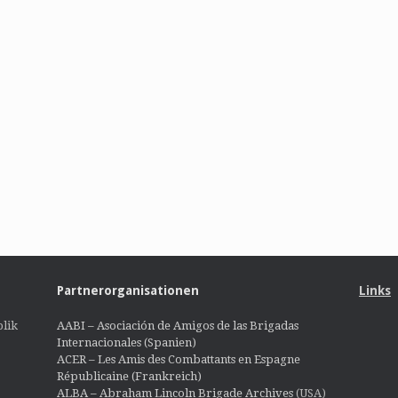
Partnerorganisationen
Links
lik
AABI – Asociación de Amigos de las Brigadas
Internacionales (Spanien)
ACER – Les Amis des Combattants en Espagne
Républicaine (Frankreich)
ALBA – Abraham Lincoln Brigade Archives
(USA)