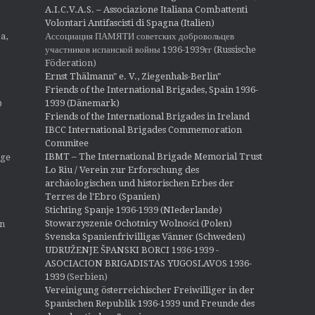
A.I.C.V.A.S. – Associazione Italiana Combattenti
Volontari Antifascisti di Spagna (Italien)
Ассоциация ПАМЯТИ советских добровольцев
a,
участников испанской войны 1936-1939гг (Russische
Föderation)
Ernst Thälmann" e. V., Ziegenhals-Berlin"
Friends of the International Brigades, Spain 1936-
1939 (Dänemark)
O
Friends of the International Brigades in Ireland
IBCC International Brigades Commemoration
Commitee
IBMT – The International Brigade Memorial Trust
ige
Lo Riu / Verein zur Erforschung des
archäologischen und historischen Erbes der
Terres de l'Ebro (Spanien)
Stichting Spanje 1936-1939 (NIederlande)
Stowarzyszenie Ochotnicy Wolności (Polen)
en
Svenska Spanienfrivilligas Vänner (Schweden)
UDRUŽENJE ŠPANSKI BORCI 1936-1939 -
ASOCIACION BRIGADISTAS YUGOSLAVOS 1936-
1939
(Serbien)
Vereinigung österreichischer Freiwilliger in der
Spanischen Republik 1936-1939 und Freunde des