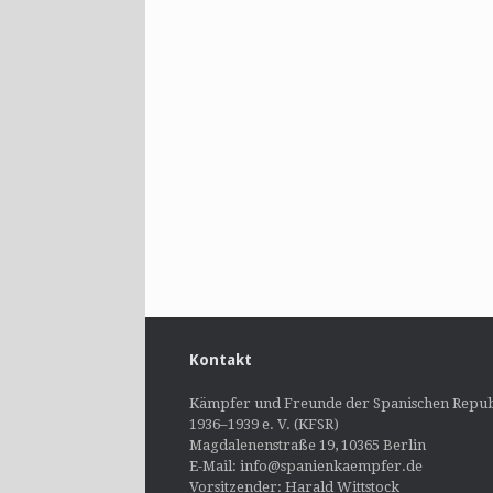
Kontakt
Kämpfer und Freunde der Spanischen Repub
1936–1939 e. V. (KFSR)
Magdalenenstraße 19, 10365 Berlin
E-Mail: info@spanienkaempfer.de
Vorsitzender: Harald Wittstock