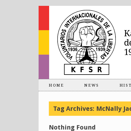
HOME
NEWS
HIS
Tag Archives:
McNally Ja
Nothing Found