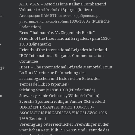
A.I.C.V.A.S. – Associazione Italiana Combattenti
Volontari Antifascisti di Spagna (Italien)
Ассоциация ПАМЯТИ советских добровольцев
a,
участников испанской войны 1936-1939гг (Russische
Föderation)
Ernst Thälmann" e. V., Ziegenhals-Berlin"
Friends of the International Brigades, Spain 1936-
1939 (Dänemark)
O
Friends of the International Brigades in Ireland
IBCC International Brigades Commemoration
Commitee
IBMT – The International Brigade Memorial Trust
ige
Lo Riu / Verein zur Erforschung des
archäologischen und historischen Erbes der
Terres de l'Ebro (Spanien)
Stichting Spanje 1936-1939 (NIederlande)
Stowarzyszenie Ochotnicy Wolności (Polen)
en
Svenska Spanienfrivilligas Vänner (Schweden)
UDRUŽENJE ŠPANSKI BORCI 1936-1939 -
ASOCIACION BRIGADISTAS YUGOSLAVOS 1936-
1939
(Serbien)
Vereinigung österreichischer Freiwilliger in der
Spanischen Republik 1936-1939 und Freunde des