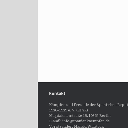
Kontakt
Kämpfer und Freunde der Spanischen Repub
1936–1939 e. V. (KFSR)
Magdalenenstraße 19, 10365 Berlin
E-Mail: info@spanienkaempfer.de
Vorsitzender: Harald Wittstock