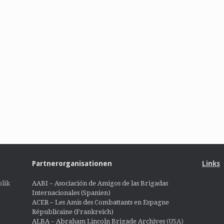
Partnerorganisationen
Links
lik
AABI – Asociación de Amigos de las Brigadas
Internacionales (Spanien)
ACER – Les Amis des Combattants en Espagne
Républicaine (Frankreich)
ALBA – Abraham Lincoln Brigade Archives
(USA)