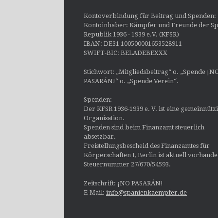
Kontoverbindung für Beitrag und Spenden:
Kontoinhaber: Kämpfer und Freunde der Sp
Republik 1936 - 1939 e.V. (KFSR)
IBAN: DE31 100500001653528911
SWIFT-BIC: BELADEBEXXX
Stichwort: „Mitgliedsbeitrag“ o. „Spende ¡N
PASARÁN!“ o. „Spende Verein“.
Spenden:
Der KFSR 1936-1939 e. V. ist eine gemeinnütz
Organisation.
Spenden sind beim Finanzamt steuerlich
absetzbar.
Freistellungsbescheid des Finanzamtes für
Körperschaften I, Berlin ist aktuell vorhand
Steuernummer 27/670/54593.
Zeitschrift: ¡NO PASARÁN!
E-Mail:
info@spanienkaempfer.de