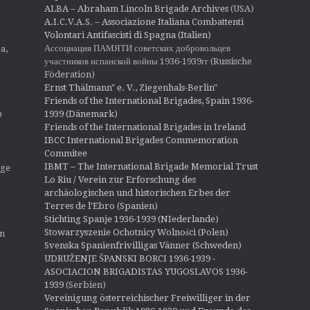
ALBA – Abraham Lincoln Brigade Archives
(USA)
A.I.C.V.A.S. – Associazione Italiana Combattenti
Volontari Antifascisti di Spagna (Italien)
Ассоциация ПАМЯТИ советских добровольцев
a,
участников испанской войны 1936-1939гг (Russische
Föderation)
Ernst Thälmann" e. V., Ziegenhals-Berlin"
Friends of the International Brigades, Spain 1936-
1939 (Dänemark)
O
Friends of the International Brigades in Ireland
IBCC International Brigades Commemoration
Commitee
IBMT – The International Brigade Memorial Trust
ige
Lo Riu / Verein zur Erforschung des
archäologischen und historischen Erbes der
Terres de l'Ebro (Spanien)
Stichting Spanje 1936-1939 (NIederlande)
Stowarzyszenie Ochotnicy Wolności (Polen)
en
Svenska Spanienfrivilligas Vänner (Schweden)
UDRUŽENJE ŠPANSKI BORCI 1936-1939 -
ASOCIACION BRIGADISTAS YUGOSLAVOS 1936-
1939
(Serbien)
Vereinigung österreichischer Freiwilliger in der