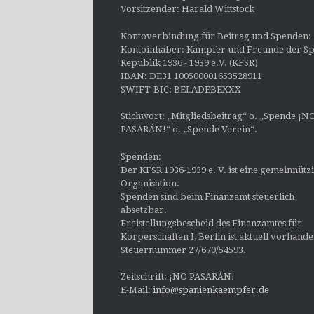
Vorsitzender: Harald Wittstock
Kontoverbindung für Beitrag und Spenden:
Kontoinhaber: Kämpfer und Freunde der Sp
Republik 1936 - 1939 e.V. (KFSR)
IBAN: DE31 100500001653528911
SWIFT-BIC: BELADEBEXXX
Stichwort: „Mitgliedsbeitrag“ o. „Spende ¡N
PASARÁN!“ o. „Spende Verein“.
Spenden:
Der KFSR 1936-1939 e. V. ist eine gemeinnütz
Organisation.
Spenden sind beim Finanzamt steuerlich
absetzbar.
Freistellungsbescheid des Finanzamtes für
Körperschaften I, Berlin ist aktuell vorhand
Steuernummer 27/670/54593.
Zeitschrift: ¡NO PASARÁN!
E-Mail:
info@spanienkaempfer.de