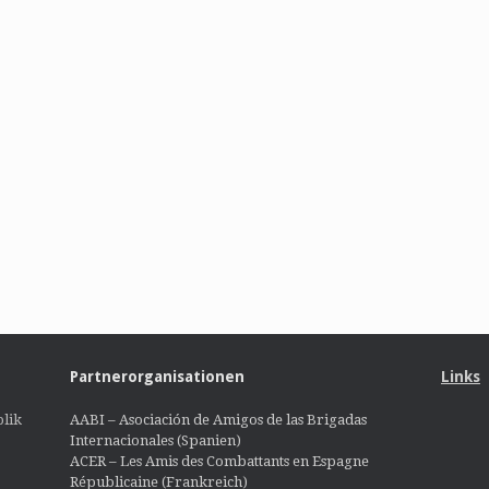
Partnerorganisationen
Links
lik
AABI – Asociación de Amigos de las Brigadas
Internacionales (Spanien)
ACER – Les Amis des Combattants en Espagne
Républicaine (Frankreich)