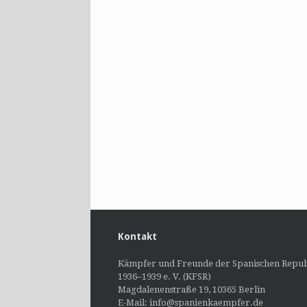
Kontakt
Kämpfer und Freunde der Spanischen Repub
1936–1939 e. V. (KFSR)
Magdalenenstraße 19, 10365 Berlin
E-Mail: info@spanienkaempfer.de